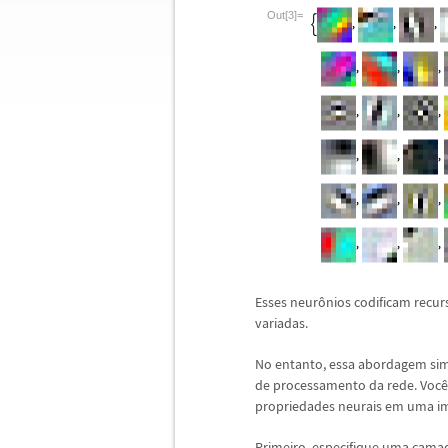
Out[3]=
Esses neur
ô
nios codificam recur
variadas.
No entanto, essa abordagem si
de processamento da rede. Voc
ê
propriedades neurais em uma i
Primeiro, especifique uma cama