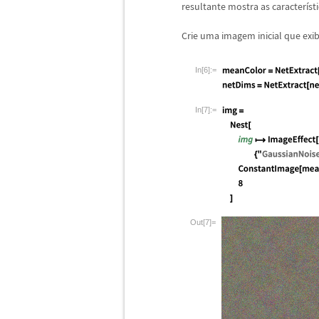
resultante mostra as caracter
í
st
Crie uma imagem inicial que exi
In[6]:=
In[7]:=
Out[7]=