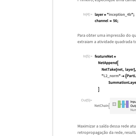
In[4]:=
Para obter uma impress
ã
o do q
extraiam a atividade quadrada t
In[5]:=
Out[5]=
Maximizar a sa
í
da dessa rede at
retropropaga
ç
ã
o da rede, resu