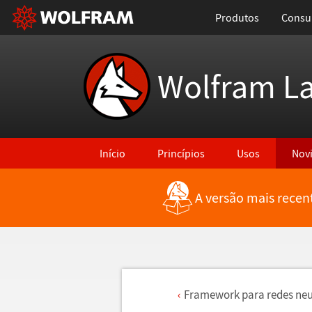
Produtos
Consul
Wolfram L
Início
Princípios
Usos
Nov
A versão mais recen
Framework para redes neu