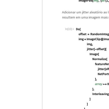
Adicionar um jitter aleat
ó
rio ao 
resultem em uma imagem mais r
In[10]:=