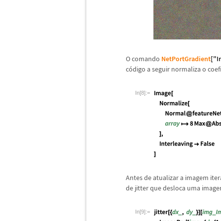
O comando
NetPortGradient
["I
c
ó
digo a seguir normaliza o coef
In[8]:=
Antes de atualizar a imagem ite
de jitter que desloca uma imag
In[9]:=