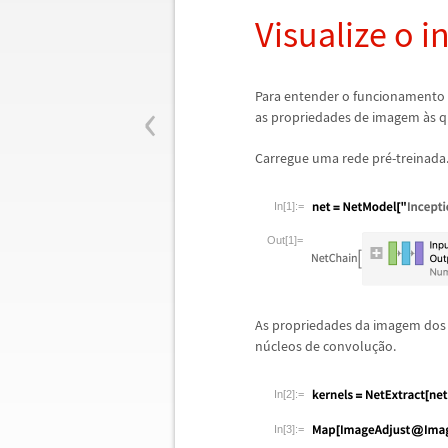
Visualize o i
‹
Para entender o funcionamento i
as propriedades de imagem
à
s q
Carregue uma rede pr
é
-treinada
In[1]:=
Out[1]=
As propriedades da imagem dos
n
ú
cleos de convolu
ç
ã
o.
In[2]:=
In[3]:=