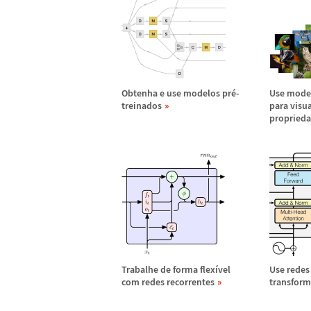
Obtenha e use modelos pr
é
-
Use mode
treinados
para visua
propried
Trabalhe de forma flex
í
vel
Use redes
com redes recorrentes
transfor