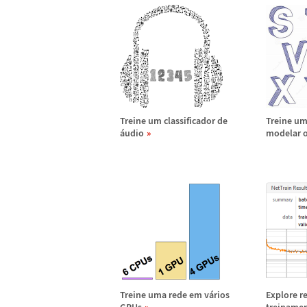
Treine um classificador de
Treine um
á
udio
modelar o
Treine uma rede em v
á
rios
Explore r