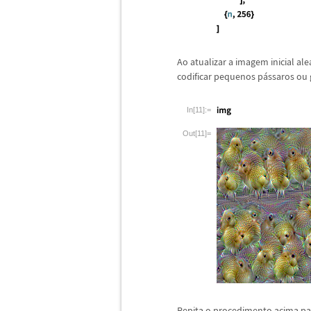
Ao atualizar a imagem inicial ale
codificar pequenos p
á
ssaros ou 
In[11]:=
Out[11]=
Repita o procedimento acima pa