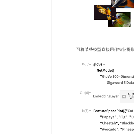
可将某些模型直接用作特征提
In[6]:=
Out[6]=
In[7]:=