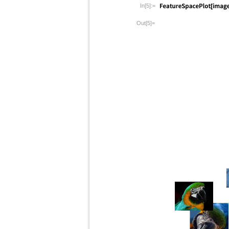
In[5]:=
Out[5]=