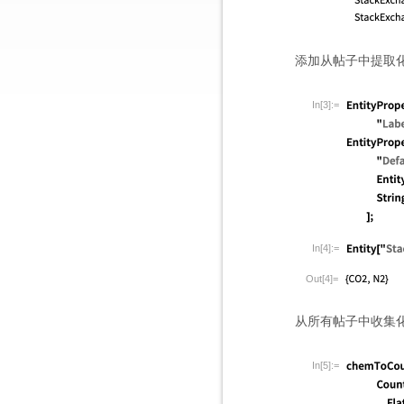
添加从帖子中提取
In[3]:=
In[4]:=
Out[4]=
从所有帖子中收集
In[5]:=