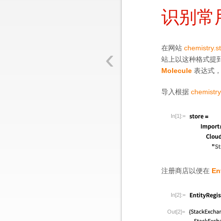
识别常
‹
在网站
chemistry.
站上以这种格式提到
Molecule
表达式，
导入根据
chemistr
In[1]:=
注册商店以便在
En
In[2]:=
Out[2]=