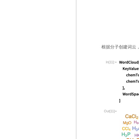
根据分子创建词云
In[11]:=
Out[11]=