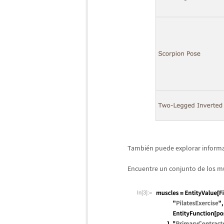
Tambi
é
n puede explorar informa
Encuentre un conjunto de los m
In[3]:=