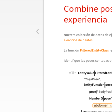
Combine post
experiencia
‹
Nuestra colecci
ó
n de datos de ej
ejercicios de pilates
.
La funci
ó
n
FilteredEntityClass
le
Identifique las poses sentadas d
In[1]:=