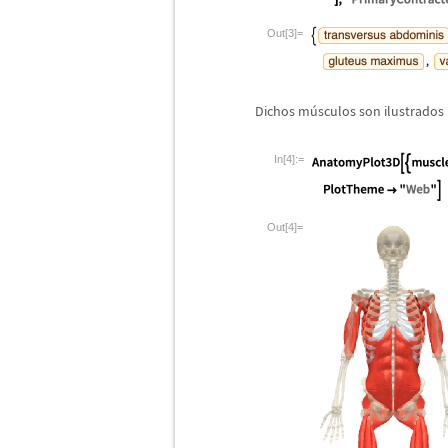
Out[3]=
Dichos m
ú
sculos son ilustrados
In[4]:=
Out[4]=