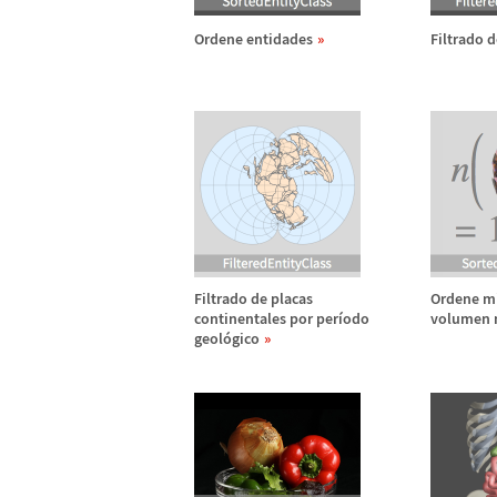
Ordene entidades
Filtrado 
Filtrado de placas
Ordene mi
continentales por per
í
odo
volumen 
geol
ó
gico