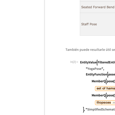
Tambi
é
n puede resultarle
ú
til 
In[2]:=