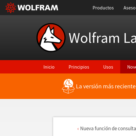
Productos
Aseso
Wolfram L
Inicio
Principios
Usos
Nov
La versión más reciente
Nueva funci
ó
n de consult