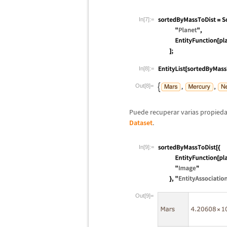
In[7]:=
In[8]:=
Out[8]=
Puede recuperar varias propieda
Dataset
.
In[9]:=
Out[9]=