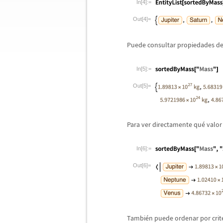
In[4]:=
Out[4]=
Puede consultar propiedades de
In[5]:=
Out[5]=
Para ver directamente qu
é
valor
In[6]:=
Out[6]=
Tambi
é
n puede ordenar por crit