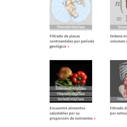
Filtrado de placas
Ordene mi
continentales por per
í
odo
volumen 
geol
ó
gico
Encuentre alimentos
Filtrado d
saludables por su
por estruc
proporci
ó
n de nutrientes