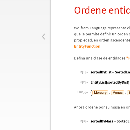
Ordene enti
‹
Wolfram Language representa c
que le permite definir un orden
propiedad, en orden ascendente
EntityFunction
.
Defina una clase de entidades
"
In[1]:=
In[2]:=
Out[2]=
Ahora ordene por su masa en or
In[3]:=