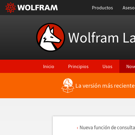
Productos
Aseso
Wolfram L
Inicio
Principios
Usos
Nov
La versión más reciente
Nueva funci
ó
n de consult