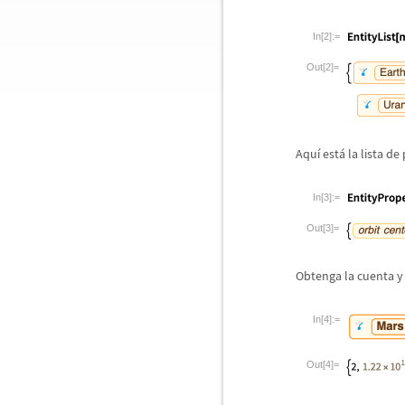
In[2]:=
Out[2]=
Aqu
í
est
á
la lista de
In[3]:=
Out[3]=
Obtenga la cuenta y 
In[4]:=
Out[4]=