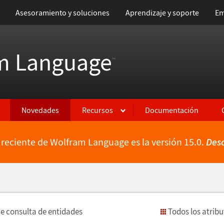
Asesoramiento y soluciones
Aprendizaje y soporte
Em
m Language
™
Novedades
Recursos
Documentación
 reciente de Wolfram Language es la versión 15.0.
Des
de consulta de entidades
Todos los atrib