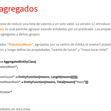
 agregados
ceso de reducir una lista de valores a un solo valor. La versi
ó
n 12 introduce
ass
, lo cual permite agrupar usando entidades por un predicado. Las propie
 agregadas a dichos grupos.
dades
"PlanetaryMoon"
, agr
ú
pelas por su centro de
ó
rbita, el (menor) plane
dor, y luego defina las propiedades "cuenta de lunas" y "masa lunar total".
tidades en esta clase.