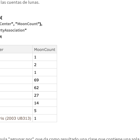
las cuentas de lunas.
sula "agrupar por", que da como resultado una clase que contiene una sola