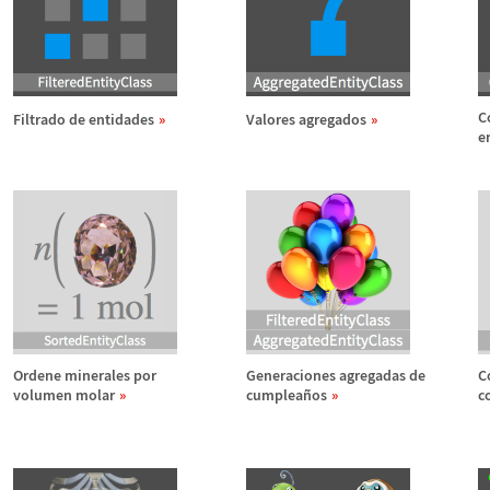
C
Filtrado de entidades
Valores agregados
e
Ordene minerales por
Generaciones agregadas de
C
volumen molar
cumplea
ñ
os
c