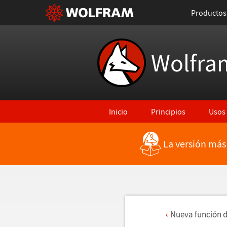
Productos
Wolfra
Inicio
Principios
Usos
La versión más
Nueva funci
ó
n 