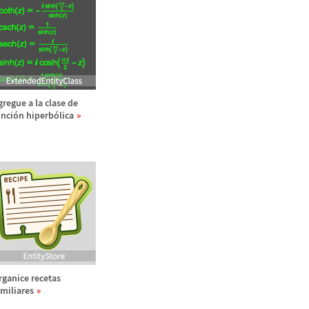
gregue a la clase de
unci
ó
n hiperb
ó
lica
rganice recetas
amiliares