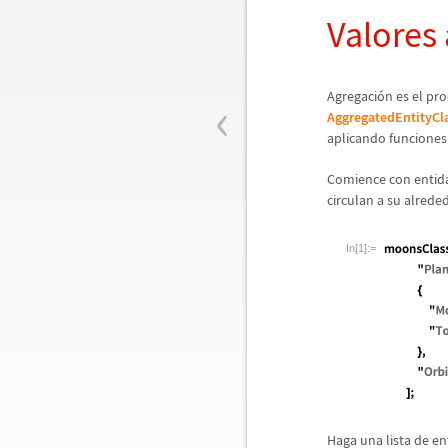
Valores
‹
Agregaci
ó
n es el pro
AggregatedEntityCl
aplicando funciones
Comience con enti
circulan a su alrede
In[1]:=
Haga una lista de en