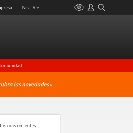
presa
Para IA
Comunidad
cubra las novedades
»
utos más recientes