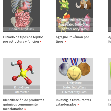
Filtrado de tipos de tejidos
Agregue Pok
é
mon por
A
por estructura y funci
ó
n
tipos
f
Identificaci
ó
n de productos
Investigue restaurantes
O
qu
í
micos com
ú
nmente
galardonados
f
mencionados