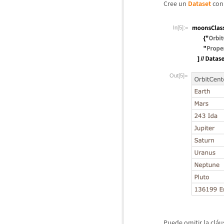
Cree un
Dataset
con 
In[5]:=
Out[5]=
Puede omitir la cl
á
u