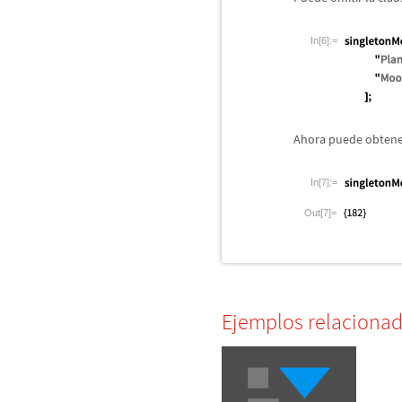
In[6]:=
Ahora puede obtener
In[7]:=
Out[7]=
Ejemplos relaciona