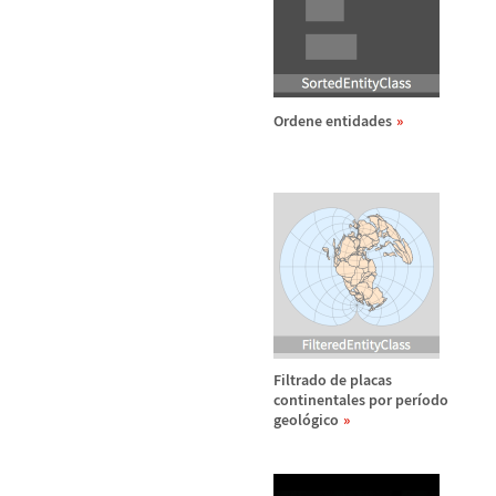
Ordene entidades
Filtrado de placas
continentales por per
í
odo
geol
ó
gico