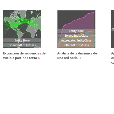
Extracci
ó
n de secuencias de
An
á
lisis de la din
á
mica de
A
vuelo a partir de texto
una red social
o
c