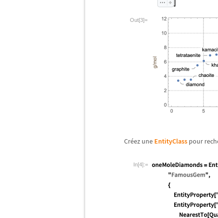
Out[3]=
Cr
é
ez une
EntityClass
pour rech
In[4]:=