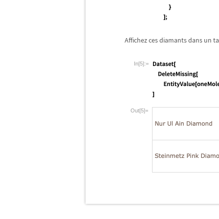
Affichez ces diamants dans un t
In[5]:=
Out[5]=