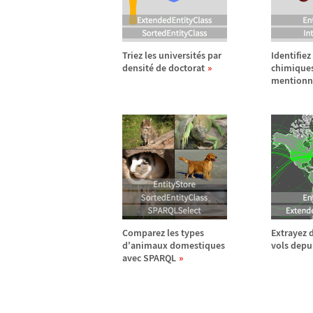
Triez les universit
é
s par
Identifiez
densit
é
de doctorat
chimique
mentionn
Comparez les types
Extrayez d
d'animaux domestiques
vols depu
avec SPARQL