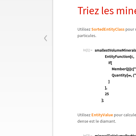
Triez les min
‹
Utilisez
SortedEntityClass
pour r
particules.
In[1]:=
Utilisez
EntityValue
pour calcul
dense est le diamant.
In[2]:=