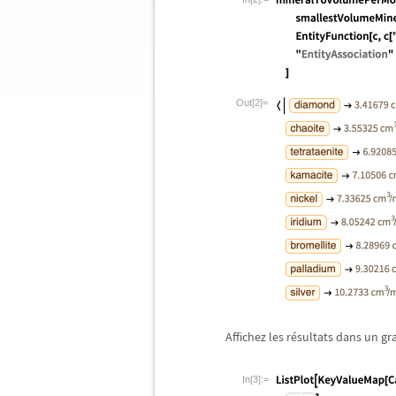
Out[2]=
Affichez les r
é
sultats dans un gr
In[3]:=