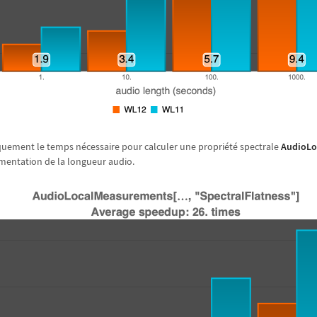
quement le temps n
é
cessaire pour calculer une propri
é
t
é
spectrale
AudioLo
gmentation de la longueur audio.