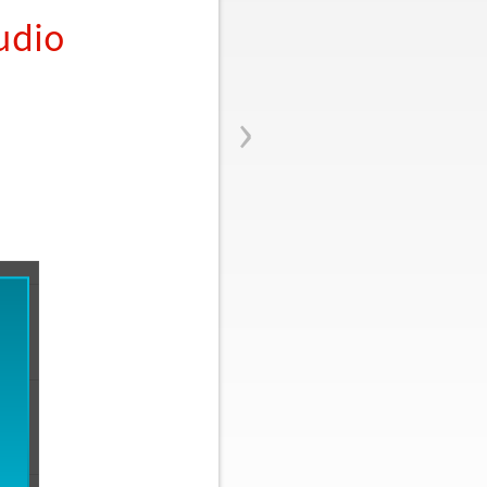
audio
›