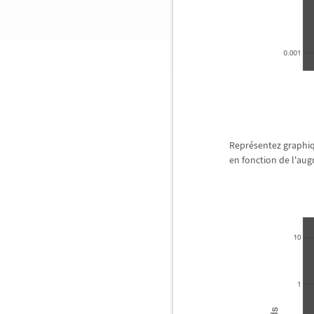
Repr
é
sentez graphi
en fonction de l'au