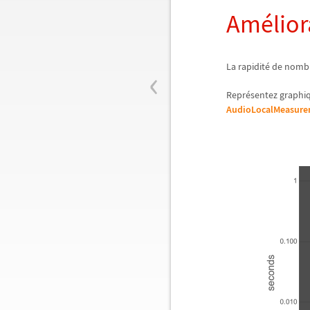
Am
é
lio
‹
La rapidit
é
de nombr
Repr
é
sentez graphi
AudioLocalMeasure