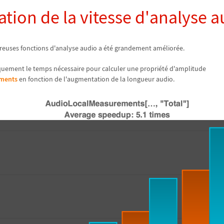
ration de la vitesse d'analyse 
euses fonctions d'analyse audio a
é
t
é
grandement am
é
lior
é
e.
quement le temps n
é
cessaire pour calculer une propri
é
t
é
d'amplitude
ments
en fonction de l'augmentation de la longueur audio.