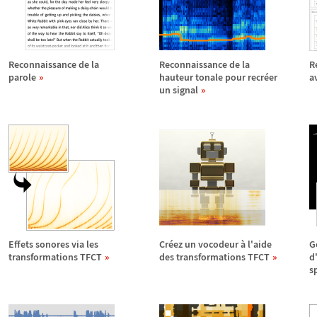
Reconnaissance de la
Reconnaissance de la
R
parole
hauteur tonale pour recr
é
er
a
un signal
Effets sonores via les
Cr
é
ez un vocodeur
à
l'aide
G
transformations TFCT
des transformations TFCT
d
s