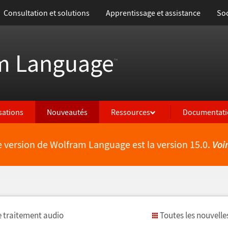
Consultation et solutions
Apprentissage et assistance
Soc
m Language
™
isations
Nouveautés
Ressources
Documentati
e version de Wolfram Language est la version 15.0.
Voi
 traitement audio
Toutes les nouvelle