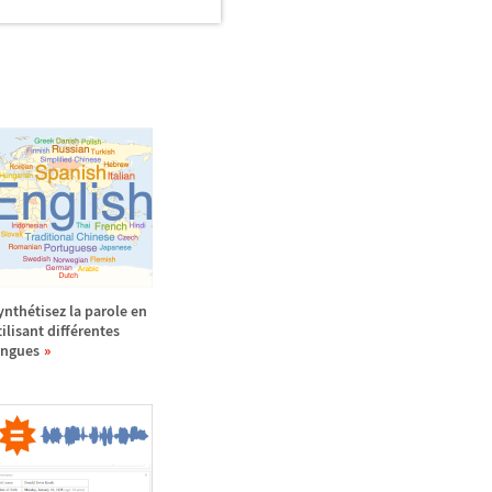
ynth
é
tisez la parole en
ilisant diff
é
rentes
angues