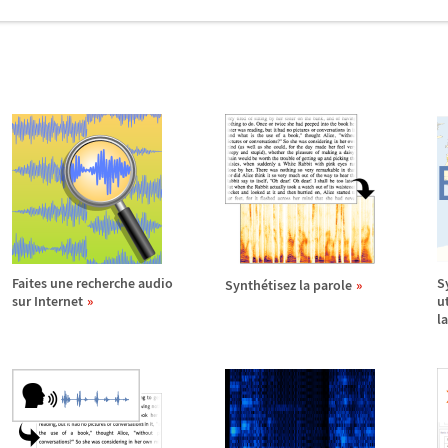
Faites une recherche audio
S
Synth
é
tisez la parole
sur Internet
ut
l