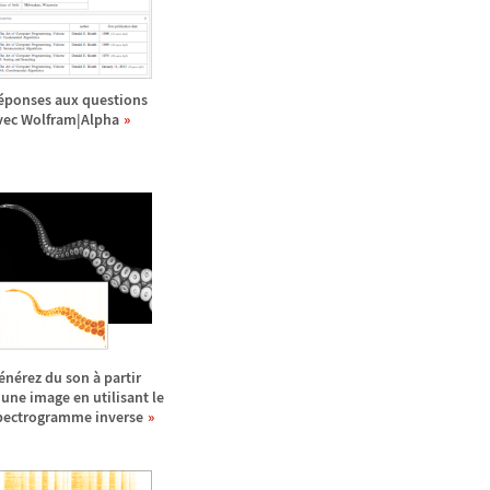
é
ponses aux questions
vec Wolfram|Alpha
é
n
é
rez du son
à
partir
'une image en utilisant le
pectrogramme inverse