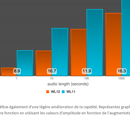
é
ficie
é
galement d'une l
é
g
è
re am
é
lioration de la rapidit
é
. Repr
é
sentez grap
e fonction en utilisant les valeurs d'amplitude en fonction de l'augmentat