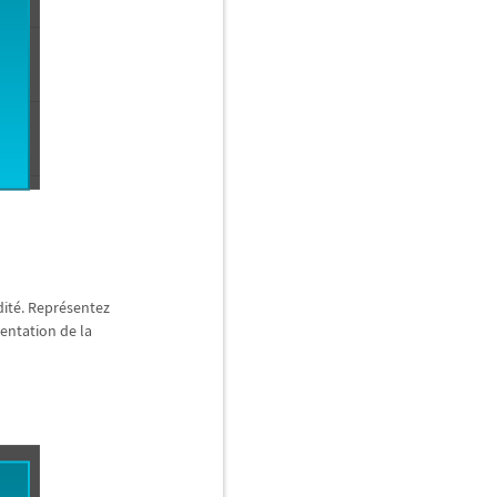
dit
é
. Repr
é
sentez
mentation de la