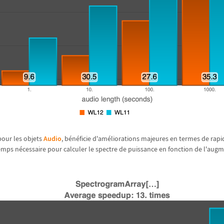
 pour les objets
Audio
, b
é
n
é
ficie d'am
é
liorations majeures en termes de rapi
emps n
é
cessaire pour calculer le spectre de puissance en fonction de l'aug