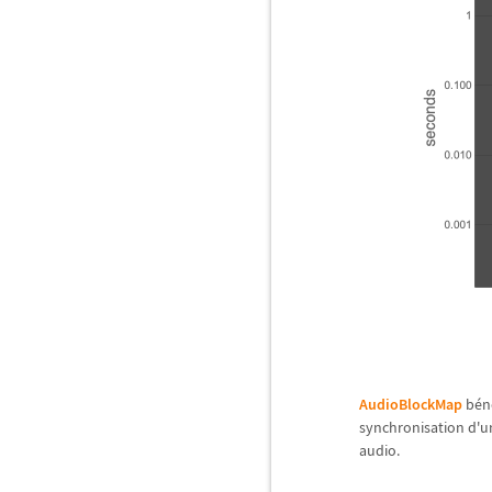
AudioBlockMap
b
é
n
synchronisation d'un
audio.