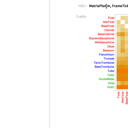
In[6]:=
Out[6]=