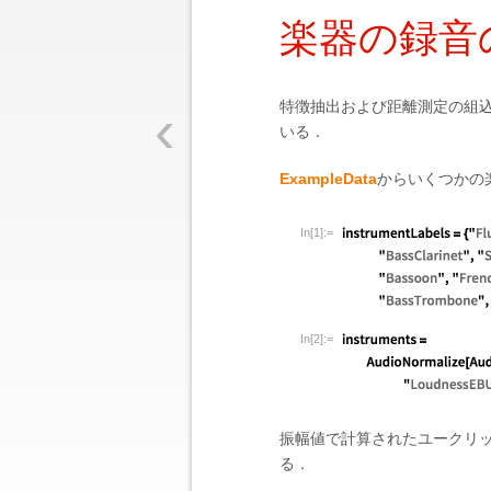
楽器の録音
‹
特徴抽出および距離測定の組
いる．
ExampleData
からいくつかの
In[1]:=
In[2]:=
振幅値で計算されたユークリッド(
る．