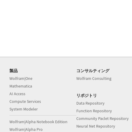
製品
コンサルティング
Wolfram|One
Wolfram Consulting
Mathematica
AI Access
リポジトリ
Compute Services
Data Repository
System Modeler
Function Repository
Community Paclet Repository
Wolfram|Alpha Notebook Edition
Neural Net Repository
Wolfram|Alpha Pro