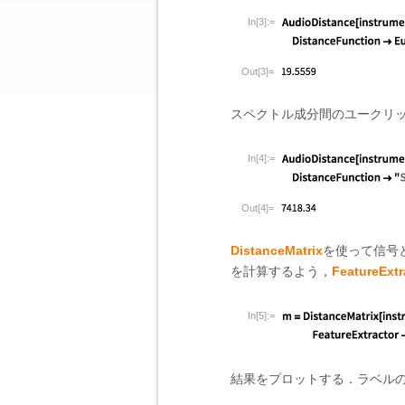
In[3]:=
Out[3]=
スペクトル成分間のユークリ
In[4]:=
Out[4]=
DistanceMatrix
を使って信号
を計算するよう，
FeatureExtr
In[5]:=
結果をプロットする．ラベル