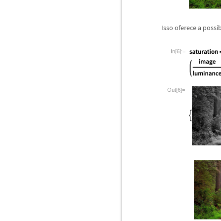
Isso oferece a possi
In[6]:=
Out[6]=