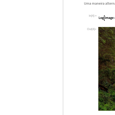
Uma maneira altern
In[4]:=
Out[4]=