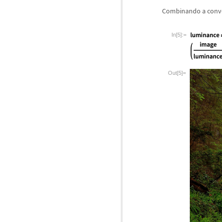
Combinando a conv
In[5]:=
Out[5]=