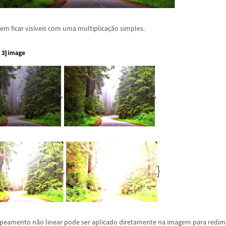
m ficar vis
í
veis com uma multiplica
ç
ã
o simples.
apeamento n
ã
o linear pode ser aplicado diretamente na imagem para redime