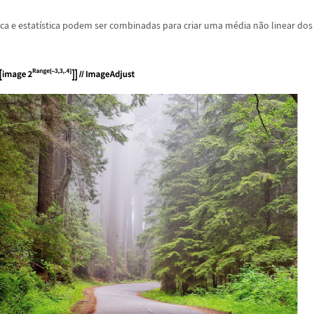
ica e estat
í
stica podem ser combinadas para criar uma m
é
dia n
ã
o linear dos