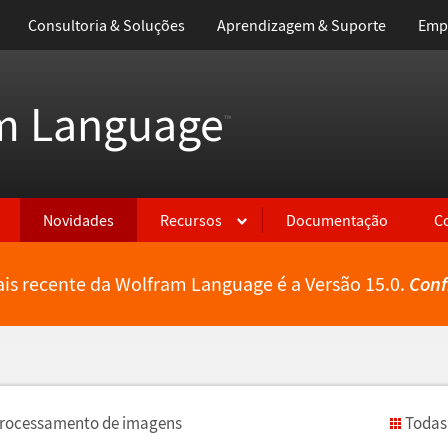
Consultoria & Soluções
Aprendizagem & Suporte
Emp
m Language
™
Novidades
Recursos
Documentação
C
is recente da Wolfram Language é a Versão 15.0.
Conf
rocessamento de imagens
Todas