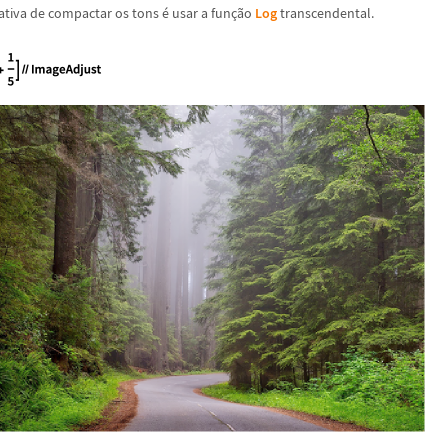
ativa de compactar os tons
é
usar a fun
ç
ã
o
Log
transcendental.