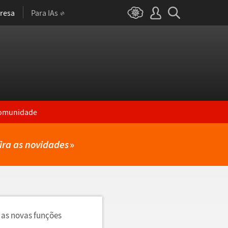
resa
Para IAs
omunidade
ira as novidades
»
 as novas funções