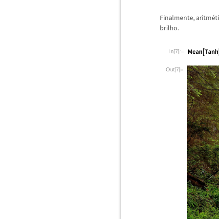
Finalmente, aritm
é
t
brilho.
In[7]:=
Out[7]=