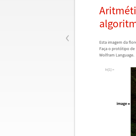
Aritm
é
t
algorit
‹
Esta imagem da flor
Fa
ç
a o prot
ó
tipo d
Wolfram Language.
In[1]:=