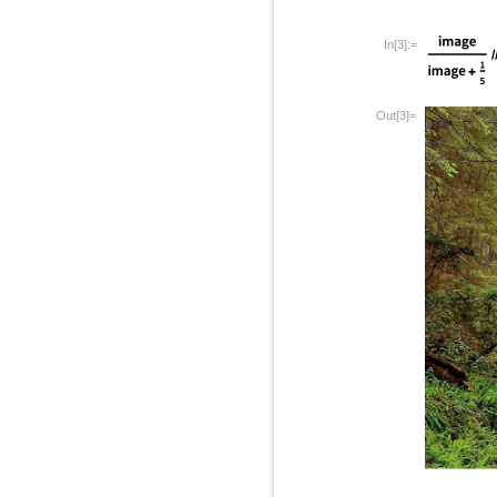
In[3]:=
Out[3]=