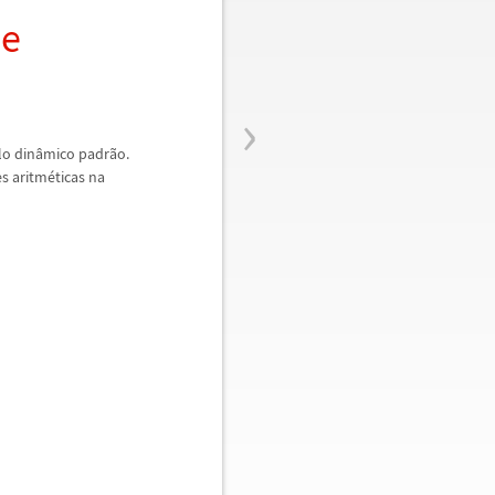
de
›
lo din
â
mico padr
ã
o.
es aritm
é
ticas na