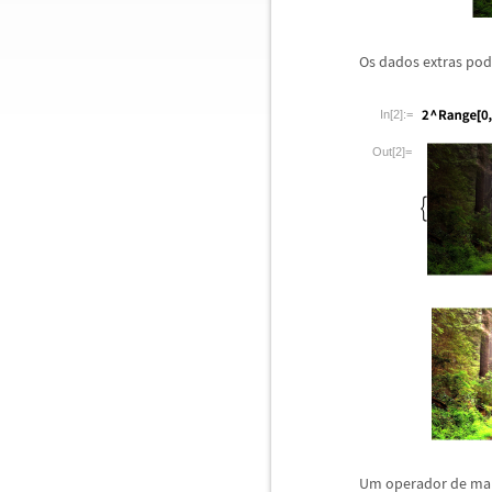
Os dados extras pode
In[2]:=
Out[2]=
Um operador de m