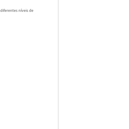
 diferentes n
í
veis de