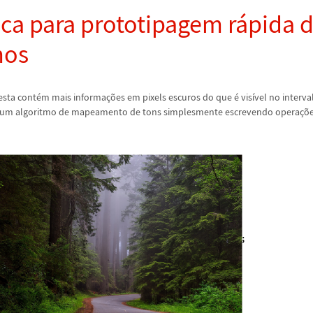
ica para prototipagem r
á
pida 
mos
esta cont
é
m mais informa
ç
õ
es em pixels escuros do que
é
vis
í
vel no interva
e um algoritmo de mapeamento de tons simplesmente escrevendo opera
ç
õ