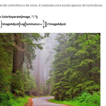
ers
ã
o aritm
é
tica e de cores,
é
realizada uma escala apenas de lumin
â
ncia.