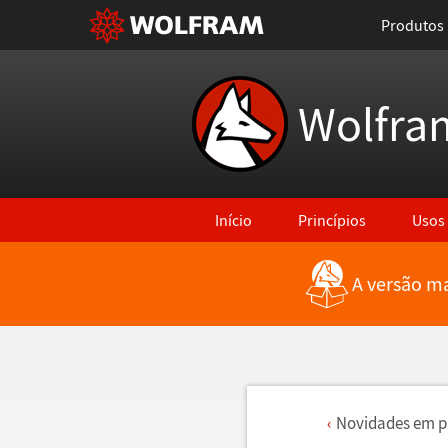
Produtos
Wolfra
Início
Princípios
Usos
A versão ma
Novidades em p