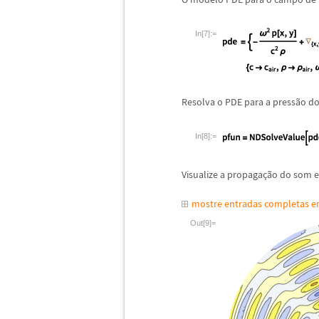
In[7]:=
Resolva o PDE para a pressão d
In[8]:=
Visualize a propagação do som e
mostre entradas completas 
Out[9]=