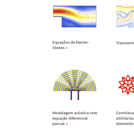
Equa
ç
õ
es de Navier-
Transient
Stokes
Modelagem ac
ú
stica com
Contribua
equa
ç
ã
o diferencial
utilit
á
ria
parcial
elementos