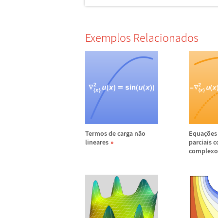
Exemplos Relacionados
Termos de carga n
ã
o
Equa
ç
õ
es
lineares
parciais 
complexo