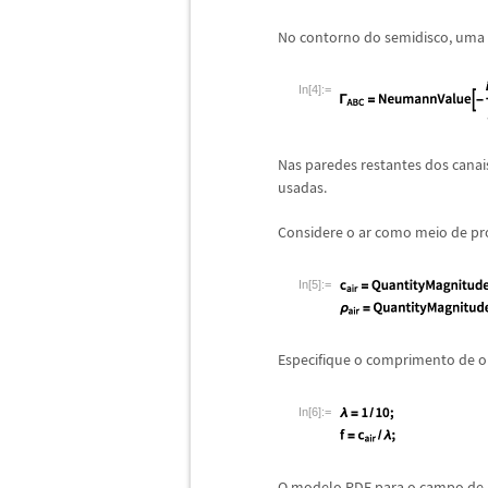
No contorno do semidisco, uma
In[4]:=
Nas paredes restantes dos canai
usadas.
Considere o ar como meio de pr
In[5]:=
Especifique o comprimento de 
In[6]:=
O modelo PDE para o campo de p