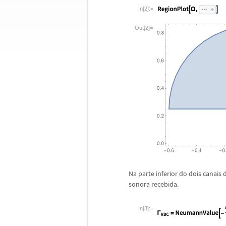
In[2]:=
Out[2]=
Na parte inferior do dois canai
sonora recebida.
In[3]:=