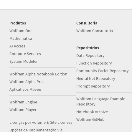
Produtos
Consultoria
Wolfram|One
Wolfram Consultoria
Mathematica
AI Access
Repositórios
Compute Services
Data Repository
System Modeler
Function Repository
Community Paclet Repository
Wolfram|Alpha Notebook Edition
Neural Net Repository
Wolfram|Alpha Pro
Prompt Repository
Aplicativos Móveis
Wolfram Language Example
Wolfram Engine
Repository
Wolfram Player
Notebook Archive
Wolfram GitHub
Licenças por volume & Site Licenses
Opções de Implementação via