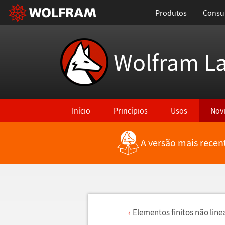
Produtos
Consul
Wolfram L
Início
Princípios
Usos
Nov
A versão mais recen
Elementos finitos não line