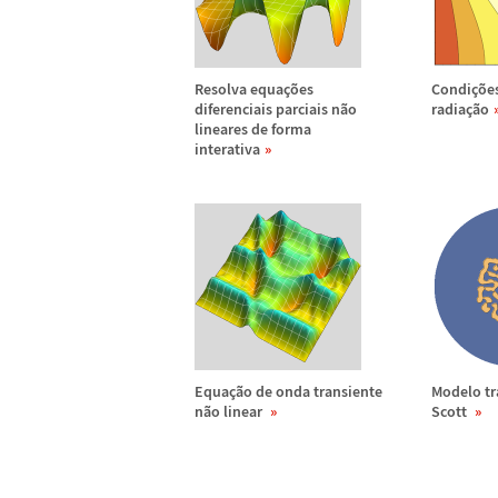
Resolva equa
ç
õ
es
Condi
ç
õ
e
diferenciais parciais n
ã
o
radia
ç
ã
o
lineares de forma
interativa
Equa
ç
ã
o de onda transiente
Modelo tr
n
ã
o linear
Scott