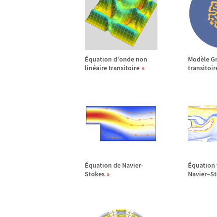
É
quation d'onde non
Mod
è
le G
lin
é
aire transitoire
transitoir
É
quation de Navier-
É
quation 
Stokes
Navier
–
St