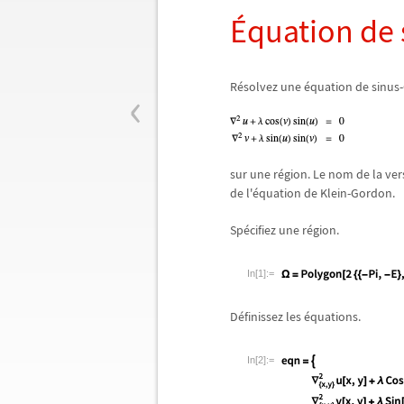
É
quation de
‹
R
é
solvez une
é
quation de sinus
sur une r
é
gion. Le nom de la vers
de l'
é
quation de Klein-Gordon.
Sp
é
cifiez une r
é
gion.
In[1]:=
D
é
finissez les
é
quations.
In[2]:=