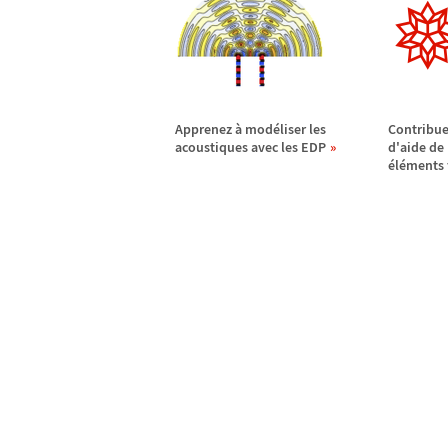
Apprenez
à
mod
é
liser les
Contribue
acoustiques avec les EDP
d'aide de
é
l
é
ments 