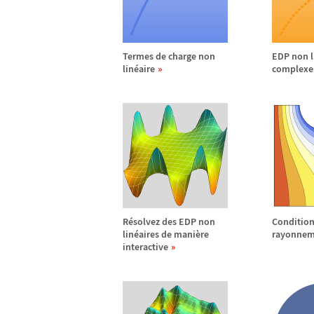
Termes de charge non
EDP non l
lin
é
aire
complexe
R
é
solvez des EDP non
Condition
lin
é
aires de mani
è
re
rayonnem
interactive