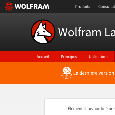
Produits
Consultat
Wolfram L
Accueil
Principes
Utilisations
La dernière version
É
l
é
ments finis non lin
é
aire