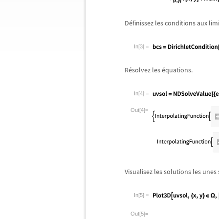
D
é
finissez les conditions aux limi
In[3]:=
R
é
solvez les
é
quations.
In[4]:=
Out[4]=
Visualisez les solutions les unes 
In[5]:=
Out[5]=