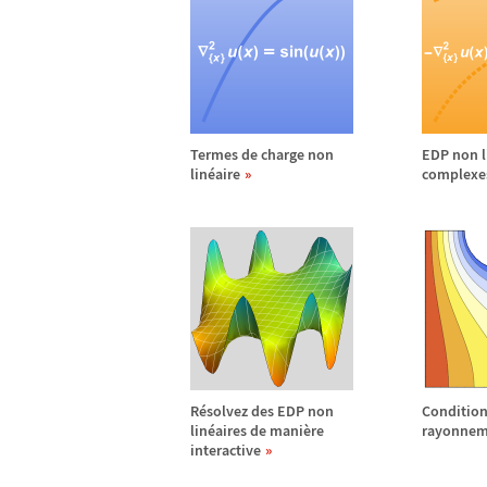
Termes de charge non
EDP non l
lin
é
aire
complexe
R
é
solvez des EDP non
Condition
lin
é
aires de mani
è
re
rayonnem
interactive