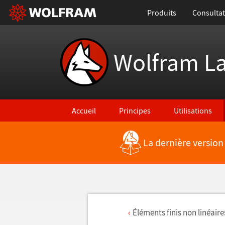
Produits
Consultat
Wolfram L
Accueil
Principes
Utilisations
La dernière version
É
l
é
ments finis non lin
é
aire