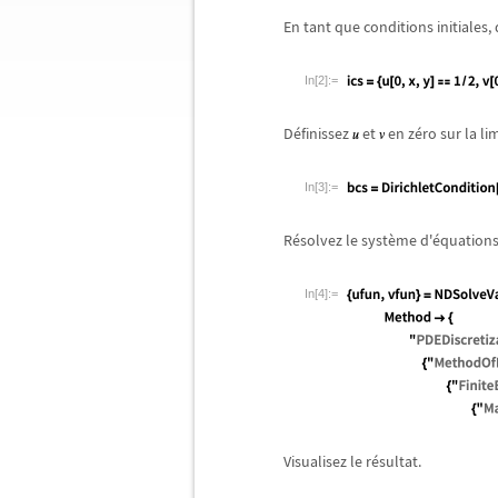
En tant que conditions initiales, 
In[2]:=
D
é
finissez
et
en z
é
ro sur la li
In[3]:=
R
é
solvez le syst
è
me d'
é
quations
In[4]:=
Visualisez le r
é
sultat.