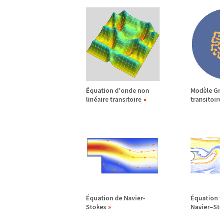
É
quation d'onde non
Mod
è
le G
lin
é
aire transitoire
transitoir
É
quation de Navier-
É
quation 
Stokes
Navier
–
St