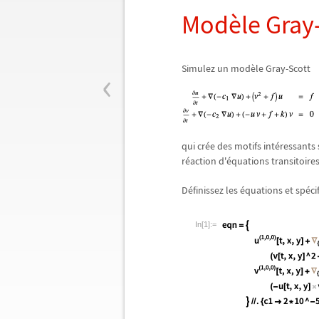
Mod
è
le Gray
‹
Simulez un mod
è
le Gray-Scott
qui cr
é
e des motifs int
é
ressants 
r
é
action d'
é
quations transitoires
D
é
finissez les
é
quations et sp
é
ci
In[1]:=