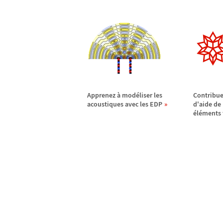
Apprenez
à
mod
é
liser les
Contribue
acoustiques avec les EDP
d'aide de
é
l
é
ments 