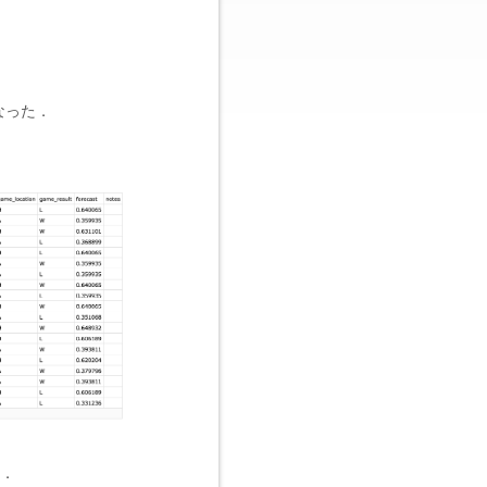
なった．
．