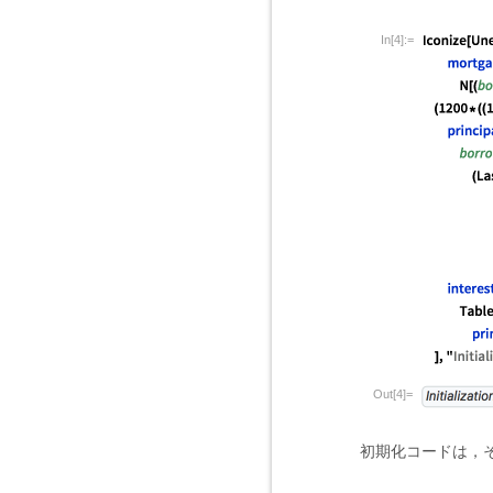
In[4]:=
Out[4]=
初期化コードは，