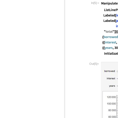
In[5]:=
Out[5]=