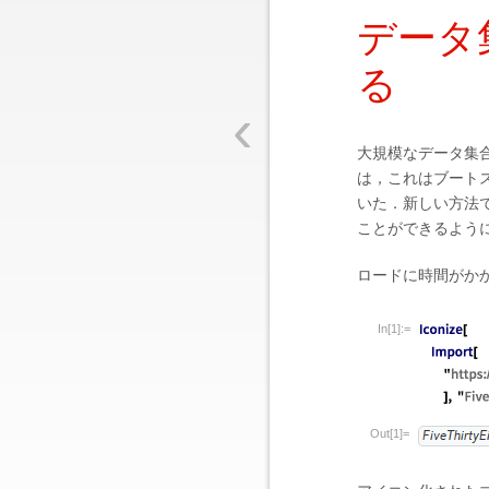
データ
る
‹
大規模なデータ集
は，これはブート
いた．新しい方法
ことができるよう
ロードに時間がか
In[1]:=
Out[1]=