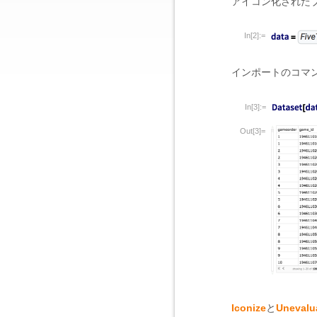
アイコン化された
In[2]:=
インポートのコマ
In[3]:=
Out[3]=
Iconize
と
Unevalu