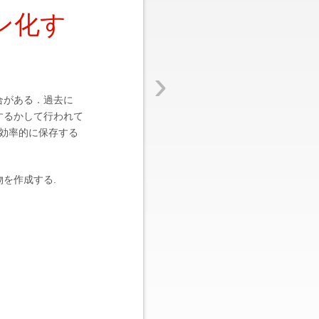
ン化す
›
合がある．過去に
するかして行われて
効率的に保存する
を作成する.