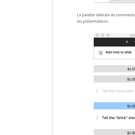
La palette lat
é
rale de commenta
les pr
é
sentations.