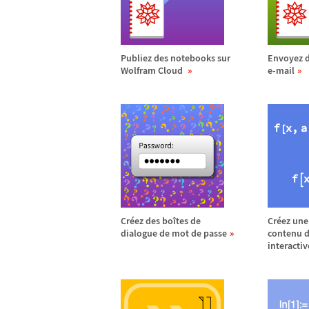
Publiez des notebooks sur
Envoyez d
Wolfram Cloud
e-mail
Cr
é
ez des bo
î
tes de
Cr
é
ez une
dialogue de mot de passe
contenu 
interactiv