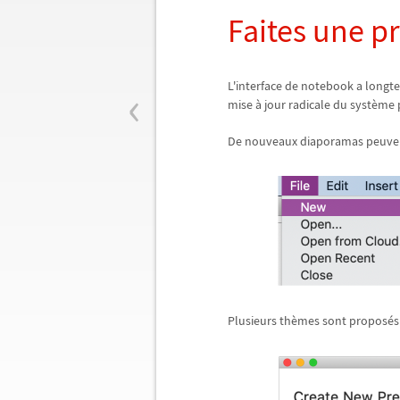
Faites une pr
‹
L'interface de notebook a longte
mise
à
jour radicale du syst
è
me 
De nouveaux diaporamas peuv
Plusieurs th
è
mes sont propos
é
s