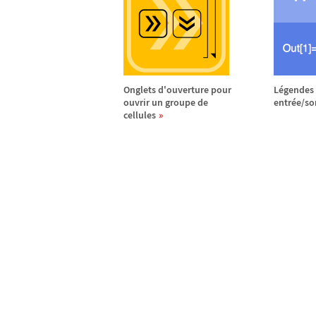
Onglets d'ouverture pour
L
é
gendes 
ouvrir un groupe de
entr
é
e/so
cellules