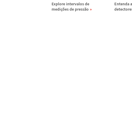
Explore intervalos de
Entenda a
medi
ç
õ
es de press
ã
o
detectore