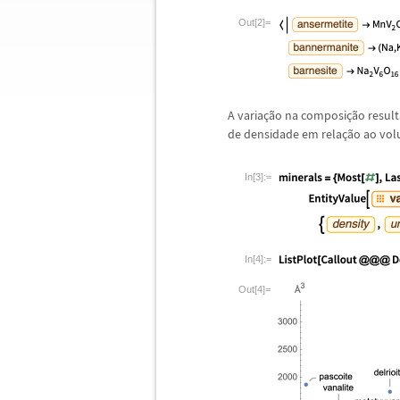
Out[2]=
A varia
ç
ã
o na composi
ç
ã
o resul
de densidade em rela
ç
ã
o ao vol
In[3]:=
In[4]:=
Out[4]=