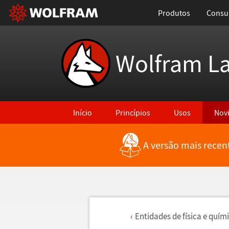
Produtos
Consul
Wolfram L
Início
Princípios
Usos
Nov
A versão mais recen
Entidades de f
í
sica e qu
í
mi