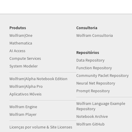
Produtos
Consultoria
Wolfram|One
Wolfram Consultoria
Mathematica
AI Access
Repositórios
Compute Services
Data Repository
System Modeler
Function Repository
Community Paclet Repository
Wolfram|Alpha Notebook Edition
Neural Net Repository
Wolfram|Alpha Pro
Prompt Repository
Aplicativos Móveis
Wolfram Language Example
Wolfram Engine
Repository
Wolfram Player
Notebook Archive
Wolfram GitHub
Licenças por volume & Site Licenses