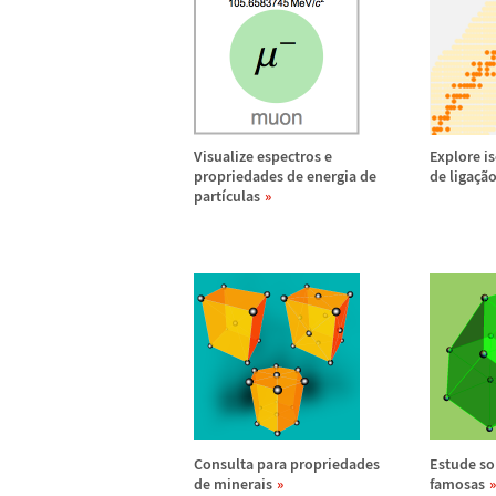
Visualize espectros e
Explore is
propriedades de energia de
de liga
ç
ã
part
í
culas
Consulta para propriedades
Estude so
de minerais
famosas