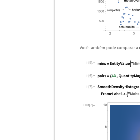
Voc
ê
tamb
é
m pode comparar a d
In[5]:=
In[6]:=
In[7]:=
Out[7]=