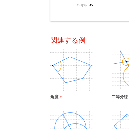
Out[3]=
関連する例
角度
二等分線