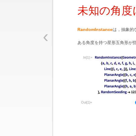
未知の角度
‹
RandomInstance
は，抽象的
ある角度を持つ星形五角形が
In[1]:=
Out[1]=