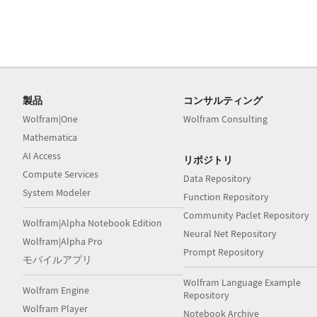
製品
コンサルティング
Wolfram|One
Wolfram Consulting
Mathematica
AI Access
リポジトリ
Compute Services
Data Repository
System Modeler
Function Repository
Community Paclet Repository
Wolfram|Alpha Notebook Edition
Neural Net Repository
Wolfram|Alpha Pro
Prompt Repository
モバイルアプリ
Wolfram Language Example
Wolfram Engine
Repository
Wolfram Player
Notebook Archive