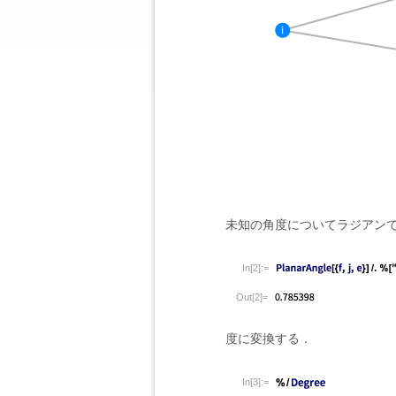
未知の角度についてラジアン
In[2]:=
Out[2]=
度に変換する．
In[3]:=