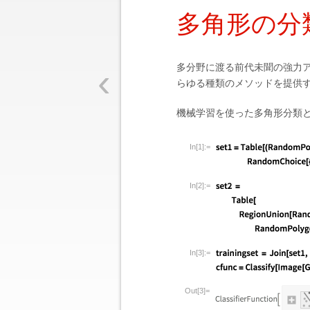
多角形の分
‹
多分野に渡る前代未聞の強力ア
らゆる種類のメソッドを提供
機械学習を使った多角形分類
In[1]:=
In[2]:=
In[3]:=
Out[3]=