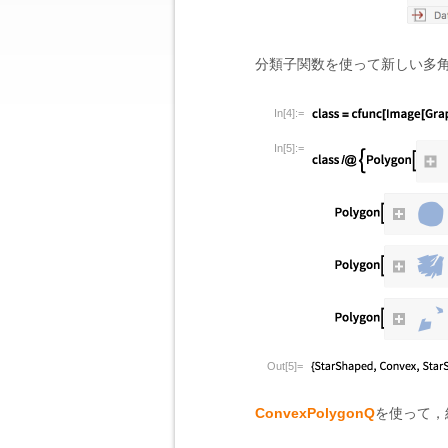
分類子関数を使って新しい多
In[4]:=
In[5]:=
Out[5]=
ConvexPolygonQ
を使って，