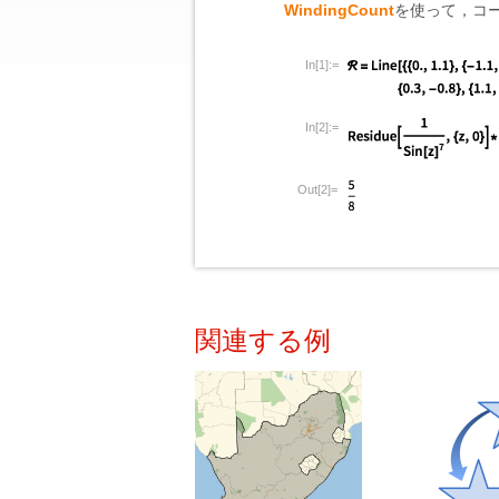
WindingCount
を使って，コ
In[1]:=
In[2]:=
Out[2]=
関連する例