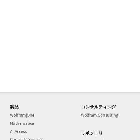
製品
コンサルティング
Wolfram|One
Wolfram Consulting
Mathematica
AI Access
リポジトリ
Compute Services