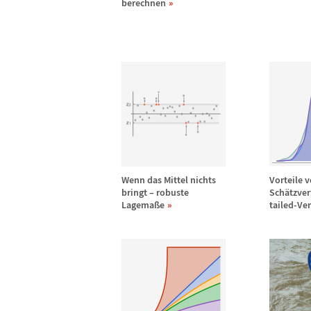
berechnen
Wenn das Mittel nichts
Vorteile 
bringt
–
robuste
Sch
ä
tzver
Lagema
ß
e
tailed-Ve