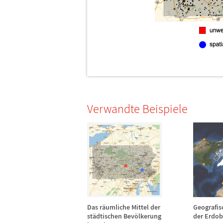
Verwandte Beispiele
Das r
ä
umliche Mittel der
Geografis
st
ä
dtischen Bev
ö
lkerung
der Erdob