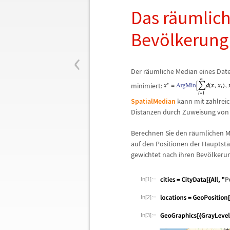
Das r
ä
umliche
Bev
ö
lkerung
‹
Der r
ä
umliche Median eines Date
minimiert:
SpatialMedian
kann mit zahlrei
Distanzen durch Zuweisung von 
Berechnen Sie den r
ä
umlichen M
auf den Positionen der Hauptst
ä
gewichtet nach ihren Bev
ö
lkeru
In[1]:=
In[2]:=
In[3]:=