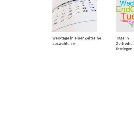
Werktage in einer Zeitreihe
Tage in
ausw
ä
hlen
Zeitreih
festlegen