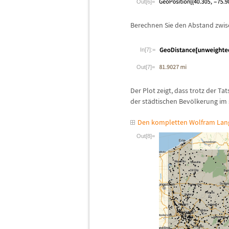
Out[6]=
Berechnen Sie den Abstand zwi
In[7]:=
Out[7]=
Der Plot zeigt, dass trotz der Tat
der st
ä
dtischen Bev
ö
lkerung im 
Den kompletten Wolfram Lang
Out[8]=