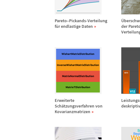
Pareto
–
Pickands-Verteilung
Ü
bersch
f
ü
r endlastige Daten
der Paret
Verteilun
Erweiterte
Leistungs
Sch
ä
tzungsverfahren von
deskriptiv
Kovarianzmatrizen