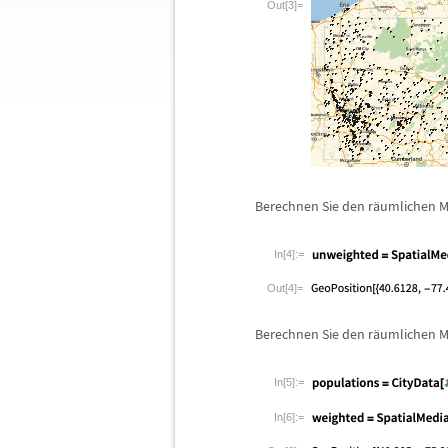
Out[3]=
Berechnen Sie den r
ä
umlichen M
In[4]:=
Out[4]=
Berechnen Sie den r
ä
umlichen M
In[5]:=
In[6]:=