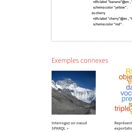
Exemples connexes
Interrogez un n
œ
ud
Repr
é
sent
SPARQL
exportati