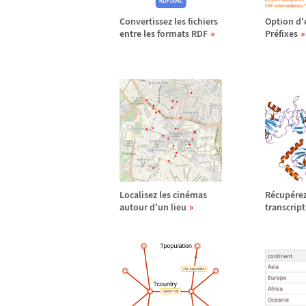
Convertissez les fichiers
Option d'
entre les formats RDF
Pr
é
fixes
Localisez les cin
é
mas
R
é
cup
é
re
autour d'un lieu
transcript