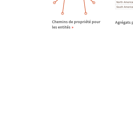
Chemins de propri
é
t
é
pour
Agr
é
gats 
les entit
é
s