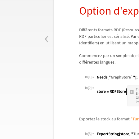
Option d'exp
‹
Diff
é
rents formats RDF (Resourc
RDF particulier est s
é
rialis
é
. Par
Identifiers) en utilisant un mapp
Commencez par un simple obje
diff
é
rentes langues.
In[1]:=
In[2]:=
Exportez le stock au format
"Tur
In[3]:=