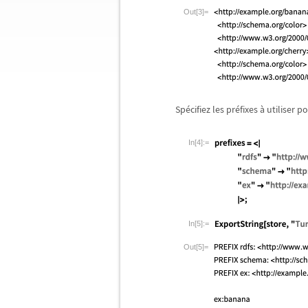
Out[3]=
Sp
é
cifiez les pr
é
fixes
à
utiliser po
In[4]:=
In[5]:=
Out[5]=