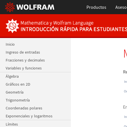
Productos
Aseso
Inicio
Ingreso de entradas
Fracciones y decimales
Variables y funciones
Re
Álgebra
In
Gráficos en 2D
Ou
Geometría
Trigonometría
E
Coordenadas polares
Exponenciales y logaritmos
In
Límites
Ou