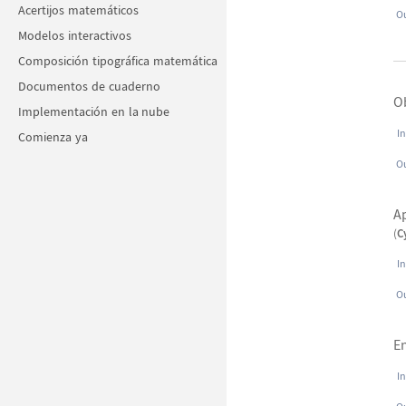
Acertijos matemáticos
Ou
Modelos interactivos
Composición tipográfica matemática
Documentos de cuaderno
O
Implementación en la nube
In
Comienza ya
Ou
A
(
C
In
Ou
E
In