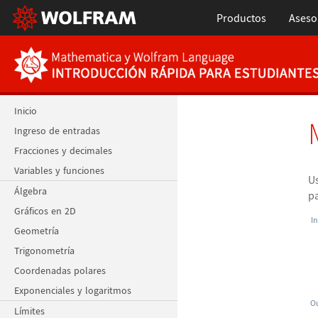
Productos
Aseso
Inicio
Ingreso de entradas
Fracciones y decimales
Variables y funciones
U
Álgebra
pa
Gráficos en 2D
In
Geometría
Trigonometría
Coordenadas polares
Exponenciales y logaritmos
Ou
Límites