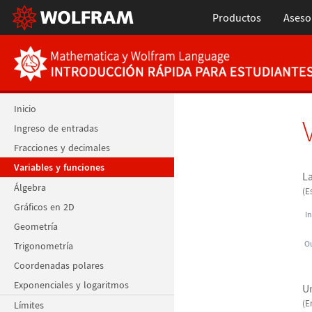
Productos
Aseso
Inicio
Ingreso de entradas
Fracciones y decimales
Variables y funciones
La
Álgebra
(E
Gráficos en 2D
In
Geometría
Ou
Trigonometría
Coordenadas polares
Exponenciales y logaritmos
Un
(E
Límites