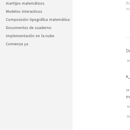
Acertijos matemáticos
Bo
ev
Modelos interactivos
Composición tipográfica matemática
Documentos de cuaderno
Implementación en la nube
Comienza ya
De
In
x
:=
e
In
Ou