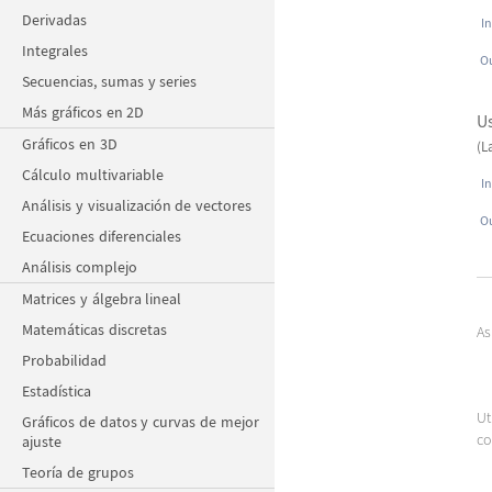
Derivadas
In
Integrales
Ou
Secuencias, sumas y series
Más gráficos en 2D
U
Gráficos en 3D
(L
Cálculo multivariable
In
Análisis y visualización de vectores
Ou
Ecuaciones diferenciales
Análisis complejo
Matrices y álgebra lineal
Matemáticas discretas
As
Probabilidad
Estadística
Ut
Gráficos de datos y curvas de mejor
co
ajuste
Teoría de grupos