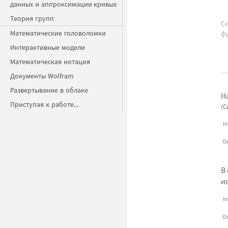
данных и аппроксимации кривых
Теория групп
Си
Математические головоломки
фу
Интерактивные модели
Математическая нотация
Документы Wolfram
Развертывание в облаке
Н
Приступая к работе...
(
In
Ou
В
и
In
Ou