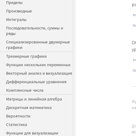
Пределы
р
Производные
In
Интегралы
Ou
Последовательности, суммы и
ряды
Специализированные двумерные
О
графики
у
Трехмерные графики
In
Функции нескольких переменных
Ou
Векторный анализ и визуализация
Дифференциальные уравнения
Комплексные числа
Матрицы и линейная алгебра
Фу
Дискретная математика
на
Вероятности
Статистика
Дл
и
Функции для визуализации