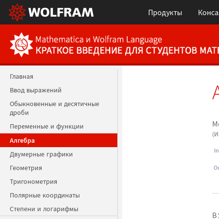
Продукты
Конса
Главная
Ввод выражений
Обыкновенные и десятичные
дроби
М
Переменные и функции
(И
Алгебра
In
Двумерные графики
Геометрия
Ou
Тригонометрия
Полярные координаты
Степени и логарифмы
В