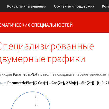
Консалтинг и решения
Обучение и поддержка
Ком
Специализированные
двумерные графики
ункция
ParametricPlot
позволяет создавать параметрические 
n[1]:=
ParametricPlot[{2 Cos[t] - Cos[2 t], 2 Sin[t] - Sin[2 t]}, {t, 0, 
  2 Pi}]