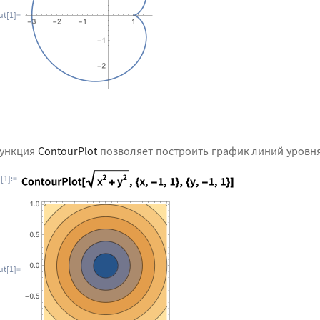
ut[1]=
ункция
ContourPlot
позволяет построить график линий уровня
n[1]:=
ut[1]=