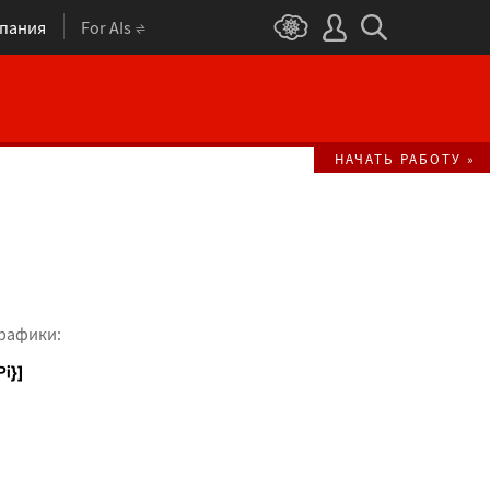
пания
For AIs
НАЧАТЬ РАБОТУ »
графики: