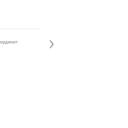
›
 ординат: