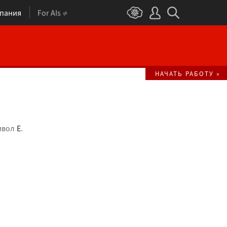
пания
For AIs
НАЧАТЬ РАБОТУ »
имвол
E
.