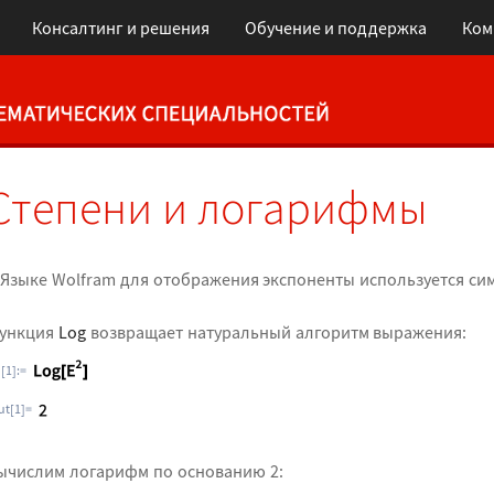
Консалтинг и решения
Обучение и поддержка
Ком
Степени и логарифмы
 Языке Wolfram для отображения экспоненты используется с
ункция
Log
возвращает натуральный алгоритм выражения:
n[1]:=
ut[1]=
ычислим логарифм по основанию 2: