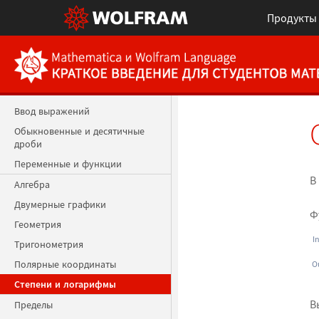
Продукты
Главная
Ввод выражений
Обыкновенные и десятичные
дроби
Переменные и функции
В
Алгебра
Двумерные графики
Ф
Геометрия
I
Тригонометрия
Полярные координаты
O
Степени и логарифмы
В
Пределы