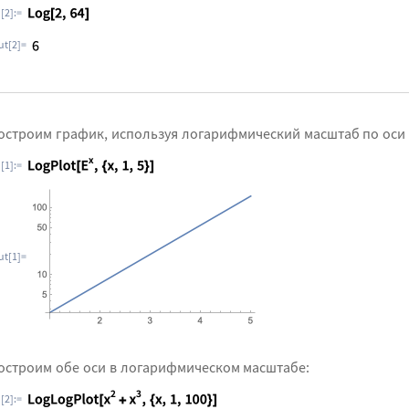
n[2]:=
ut[2]=
остроим график, используя логарифмический масштаб по оси
n[1]:=
ut[1]=
остроим обе оси в логарифмическом масштабе:
n[2]:=