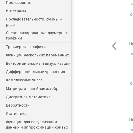
Производные
I
Интегралы
O
Последовательности, суммы и
ряды
‹
Специализированные двумерные
графики
П
Трехмерные графики
I
Функции нескольких переменных
Векторный анализ и визуализация
Дифференциальные уравнения
Комплексные числа
O
Матрицы и линейная алгебра
Дискретная математика
Вероятности
Статистика
П
Функции для визуализации
данных и аппроксимации кривых
I