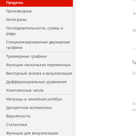
Пределы
Производные
In
Интегралы
Последовательности, суммы и
Ou
ряды
Специализированные двумерные
графики
Трехмерные графики
Т
Функции нескольких переменных
Векторный анализ и визуализация
Зн
Дифференциальные уравнения
Комплексные числа
Матрицы и линейная алгебра
З
Дискретная математика
сп
Вероятности
Статистика
Функции для визуализации