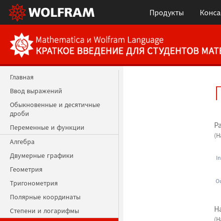
Продукты
Конса
Главная
Ввод выражений
Обыкновенные и десятичные
дроби
Р
Переменные и функции
(Н
Алгебра
Двумерные графики
In
Геометрия
Ou
Тригонометрия
Полярные координаты
Н
Степени и логарифмы
(Н