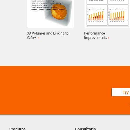
3D Volumes and Linking to
Performance
C/C++
»
Improvements
»
Try
Produtos
Consultoria