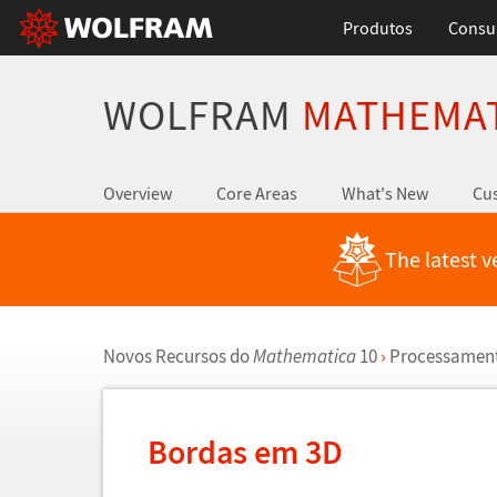
Produtos
Consul
WOLFRAM
MATHEMA
Overview
Core Areas
What's New
Cus
The latest v
Novos Recursos do
Mathematica
10
›
Processament
Bordas em 3D