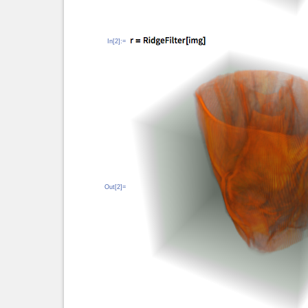
In[2]:=
Out[2]=