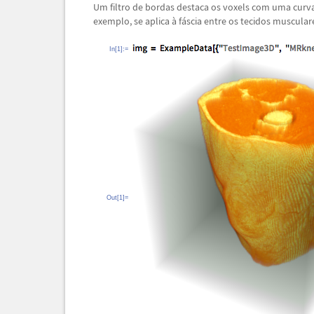
Um filtro de bordas destaca os voxels com uma curvatu
exemplo, se aplica
à
f
á
scia entre os tecidos muscular
In[1]:=
Out[1]=