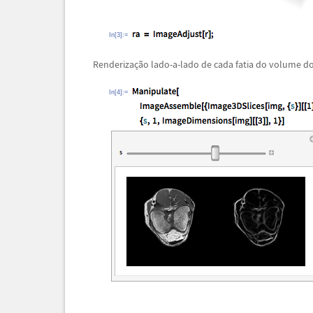
In[3]:=
Renderiza
ç
ã
o lado-a-lado de cada fatia do volume do j
In[4]:=