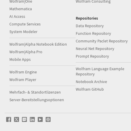
Wolfram|One
Wolfram Consulting
Mathematica
AI Access
Repositories
Compute Services
Data Repository
System Modeler
Function Repository
Community Paclet Repository
Wolfram|Alpha Notebook Edition
Neural Net Repository
Wolfram|Alpha Pro
Prompt Repository
Mobile Apps
Wolfram Language Example
Wolfram Engine
Repository
Wolfram Player
Notebook Archive
Wolfram GitHub
Mehrfach- & Standortlizenzen
Server-Bereitstellungsoptionen