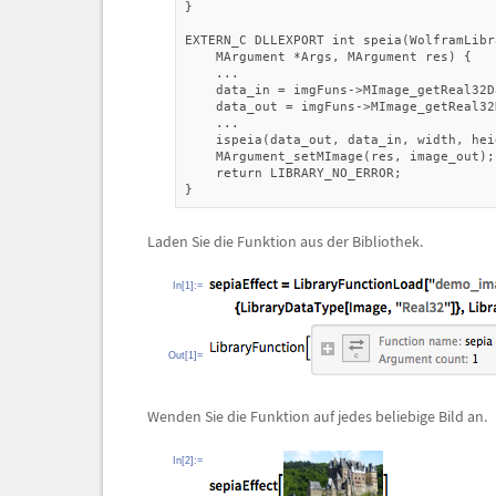
}

EXTERN_C DLLEXPORT int speia(WolframLibr
    MArgument *Args, MArgument res) {
    ...
    data_in = imgFuns->MImage_getReal32D
    data_out = imgFuns->MImage_getReal32
    ...

    ispeia(data_out, data_in, width, hei
    MArgument_setMImage(res, image_out);

    return LIBRARY_NO_ERROR;

}
Laden Sie die Funktion aus der Bibliothek.
In[1]:=
Out[1]=
Wenden Sie die Funktion auf jedes beliebige Bild an.
In[2]:=