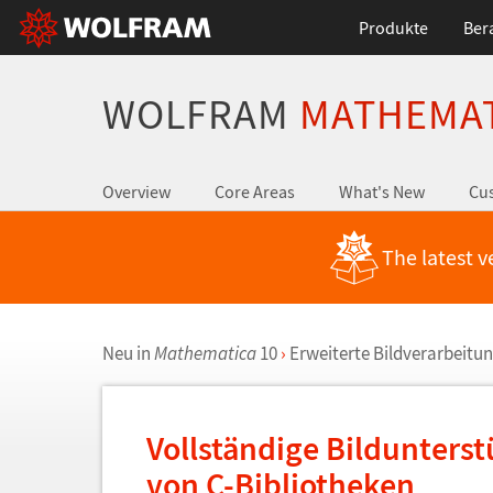
Produkte
Ber
WOLFRAM
MATHEMA
Overview
Core Areas
What's New
Cus
The latest v
Neu in
Mathematica
10
›
Erweiterte Bildverarbeitu
Vollst
ä
ndige Bildunterst
von C-Bibliotheken