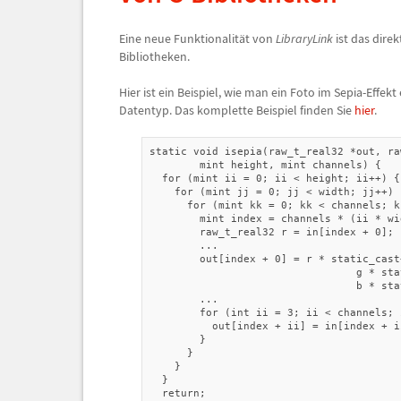
Eine neue Funktionalit
ä
t von
LibraryLink
ist das dire
Bibliotheken.
Hier ist ein Beispiel, wie man ein Foto im Sepia-Effek
Datentyp. Das komplette Beispiel finden Sie
hier
.
static void isepia(raw_t_real32 *out, ra
        mint height, mint channels) {

  for (mint ii = 0; ii < height; ii++) {

    for (mint jj = 0; jj < width; jj++) {
      for (mint kk = 0; kk < channels; kk
        mint index = channels * (ii * wid
        raw_t_real32 r = in[index + 0];

        ...

        out[index + 0] = r * static_cast
                                 g * sta
                                 b * sta
        ...

        for (int ii = 3; ii < channels; i
          out[index + ii] = in[index + ii
        }

      }

    }

  }

  return;
