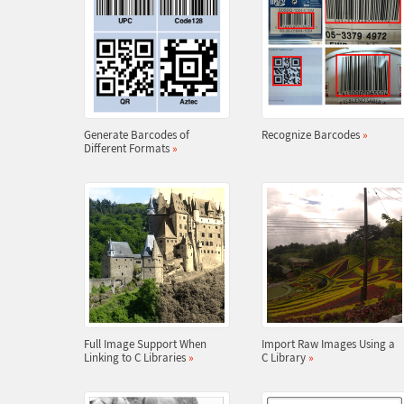
Generate Barcodes of
Recognize Barcodes
»
Different Formats
»
Full Image Support When
Import Raw Images Using a
Linking to C Libraries
»
C Library
»