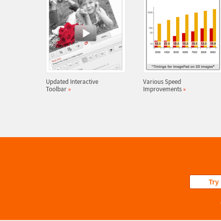
Updated Interactive
Various Speed
Toolbar
»
Improvements
»
Try