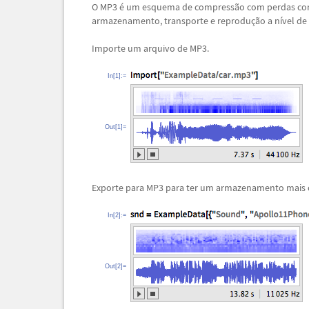
O MP3
é
um esquema de compress
ã
o com perdas co
armazenamento, transporte e reprodu
ç
ã
o a n
í
vel de
Importe um arquivo de MP3.
In[1]:=
Out[1]=
Exporte para MP3 para ter um armazenamento mais
In[2]:=
Out[2]=