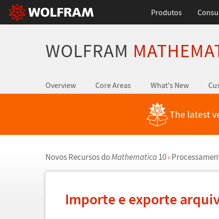
Produtos
Consul
WOLFRAM
MATHEMA
Overview
Core Areas
What's New
Cus
The latest v
Novos Recursos do
Mathematica
10
›
Processament
Importe e exporte arqu