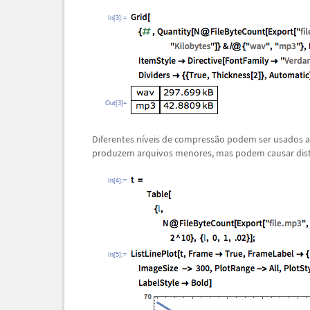
In[3]:=
Out[3]=
Diferentes n
í
veis de compress
ã
o podem ser usados a
produzem arquivos menores, mas podem causar dis
In[4]:=
In[5]:=