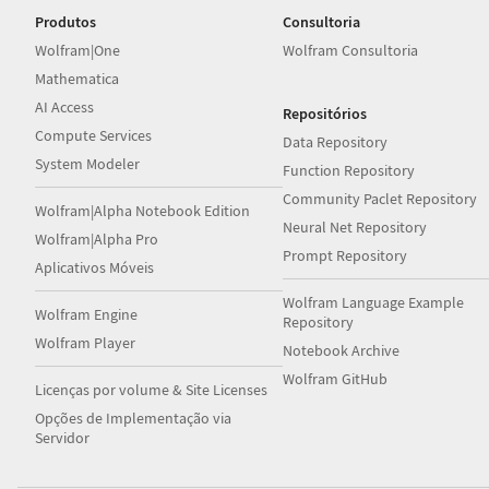
Produtos
Consultoria
Wolfram|One
Wolfram Consultoria
Mathematica
AI Access
Repositórios
Compute Services
Data Repository
System Modeler
Function Repository
Community Paclet Repository
Wolfram|Alpha Notebook Edition
Neural Net Repository
Wolfram|Alpha Pro
Prompt Repository
Aplicativos Móveis
Wolfram Language Example
Wolfram Engine
Repository
Wolfram Player
Notebook Archive
Wolfram GitHub
Licenças por volume & Site Licenses
Opções de Implementação via
Servidor