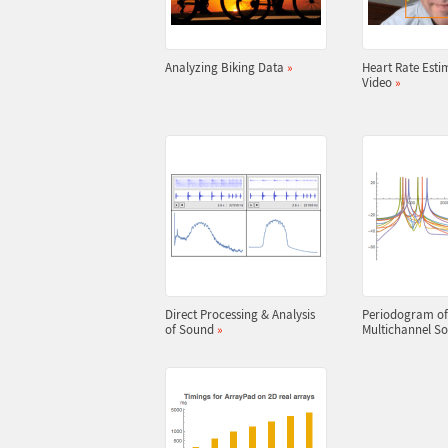
Analyzing Biking Data
»
Heart Rate Esti
Video
»
Direct Processing & Analysis
Periodogram of
of Sound
»
Multichannel S