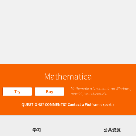
Mathematica
Mathematica is available on Windows,
Try
Buy
macOS, Linux & cloud »
QUESTIONS? COMMENTS?
Contact a Wolfram expert »
学习
公共资源