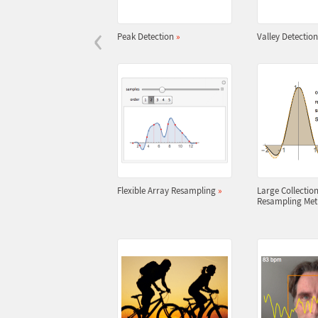
‹
Peak Detection
»
Valley Detectio
Flexible Array Resampling
»
Large Collection
Resampling Me