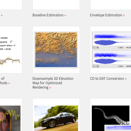
n
»
Baseline Estimation
»
Envelope Estimation
»
 of
Downsample 2D Elevation
CD to DAT Conversion
»
thods
»
Map for Optimized
Rendering
»