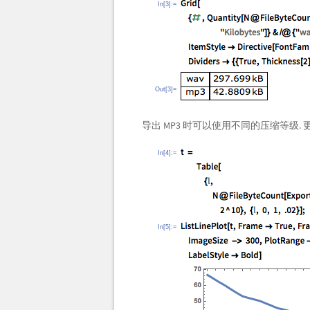
In[3]:=
Out[3]=
导出 MP3 时可以使用不同的压缩等级
In[4]:=
In[5]:=