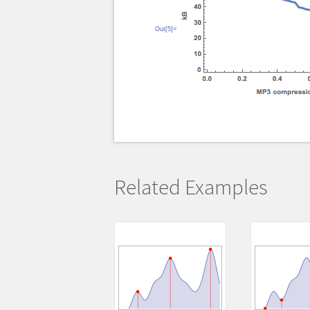
Out[5]=
Related Examples