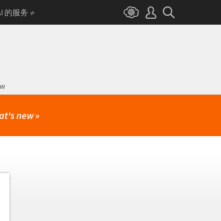
AI 的服务
ow
at's new
»