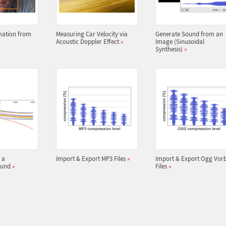
mation from
Measuring Car Velocity via
Generate Sound from an
Acoustic Doppler Effect
»
Image (Sinusoidal
Synthesis)
»
 a
Import & Export MP3 Files
»
Import & Export Ogg Vorb
ound
»
Files
»