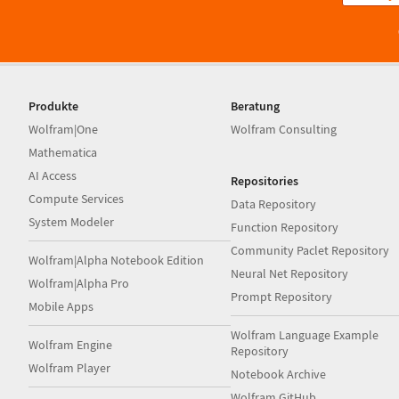
Produkte
Beratung
Wolfram|One
Wolfram Consulting
Mathematica
AI Access
Repositories
Compute Services
Data Repository
System Modeler
Function Repository
Community Paclet Repository
Wolfram|Alpha Notebook Edition
Neural Net Repository
Wolfram|Alpha Pro
Prompt Repository
Mobile Apps
Wolfram Language Example
Wolfram Engine
Repository
Wolfram Player
Notebook Archive
Wolfram GitHub