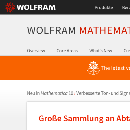
Produkte
Ber
WOLFRAM
MATHEMA
Overview
Core Areas
What's New
Cus
The latest v
Neu in
Mathematica
10
›
Verbesserte Ton- und Sign
Gro
ß
e Sammlung an Ab