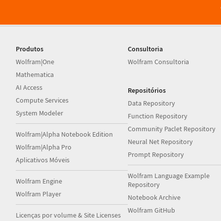
Produtos
Consultoria
Wolfram|One
Wolfram Consultoria
Mathematica
AI Access
Repositórios
Compute Services
Data Repository
System Modeler
Function Repository
Community Paclet Repository
Wolfram|Alpha Notebook Edition
Neural Net Repository
Wolfram|Alpha Pro
Prompt Repository
Aplicativos Móveis
Wolfram Language Example
Wolfram Engine
Repository
Wolfram Player
Notebook Archive
Wolfram GitHub
Licenças por volume & Site Licenses