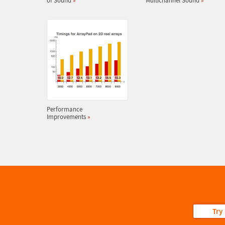
of Sound
»
Multichannel Sound
»
Performance
Improvements
»
Try