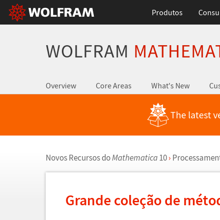
Produtos
Consul
WOLFRAM
MATHEMA
Overview
Core Areas
What's New
Cus
The latest v
Novos Recursos do
Mathematica
10
›
Processament
Grande cole
ç
ã
o de m
é
to