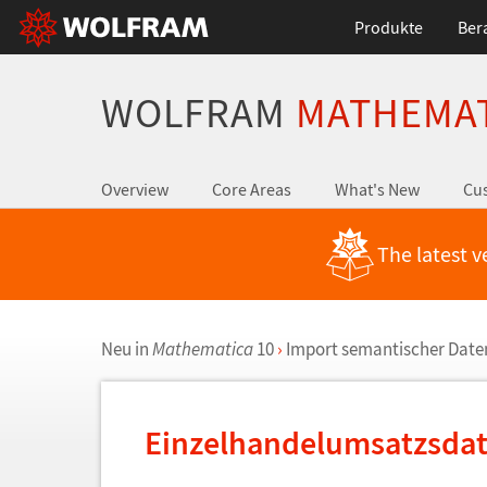
Produkte
Ber
WOLFRAM
MATHEMA
Overview
Core Areas
What's New
Cus
The latest v
Neu in
Mathematica
10
›
Import semantischer Date
Einzelhandelumsatzsdat