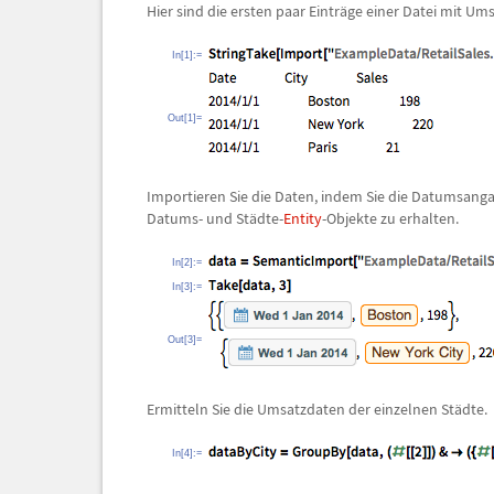
Hier sind die ersten paar Eintr
ä
ge einer Datei mit Um
In[1]:=
Out[1]=
Importieren Sie die Daten, indem Sie die Datumsang
Datums- und St
ä
dte-
Entity
-Objekte zu erhalten.
In[2]:=
In[3]:=
Out[3]=
Ermitteln Sie die Umsatzdaten der einzelnen St
ä
dte.
In[4]:=