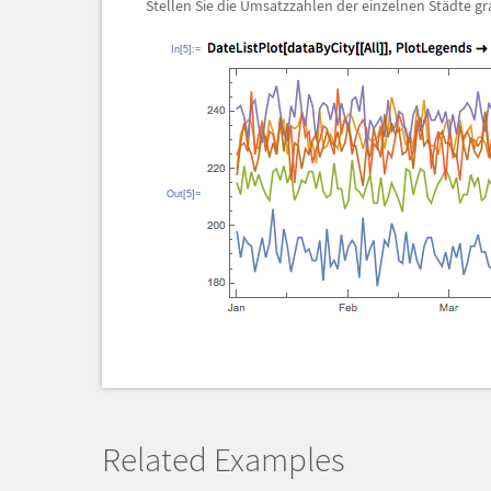
Stellen Sie die Umsatzzahlen der einzelnen St
ä
dte gr
In[5]:=
Out[5]=
Related Examples