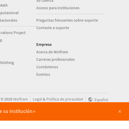
Su cuenta
Math
Acceso para instituciones
putacional
acionales
Preguntas frecuentes sobre soporte
Contacte a soporte
ations Project
op
Empresa
Acerca de Wolfram
Carreras profesionales
blishing
Contáctenos
Eventos
|
|
©
2026
Wolfram
Legal
&
Política de privacidad
Español
×
 su institución