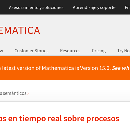
Asesoramiento y soluciones
Aprendizaje y soporte
Em
EMATICA
ew
Customer Stories
Resources
Pricing
Try N
 latest version of Mathematica is Version 15.0.
See wh
s sem
á
nticos
›
as en tiempo real sobre procesos