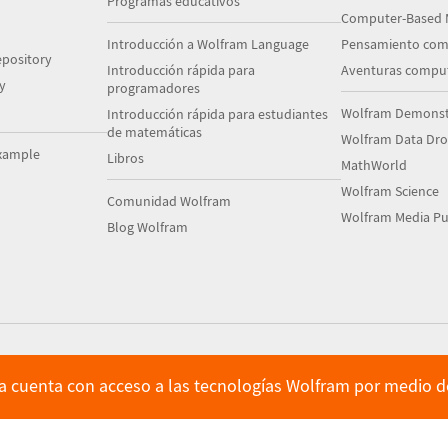
Programas educativos
Computer-Based 
Introducción a Wolfram Language
Pensamiento com
pository
Introducción rápida para
Aventuras comput
y
programadores
Wolfram Demonstr
Introducción rápida para estudiantes
de matemáticas
Wolfram Data Dr
xample
Libros
MathWorld
Wolfram Science
Comunidad Wolfram
Wolfram Media Pu
Blog Wolfram
ya cuenta con acceso a las tecnologías Wolfram por medio de