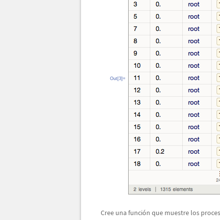
Out[3]=
Cree una funci
ó
n que muestre los proce