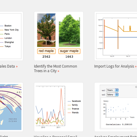
Sales Data
»
Identify the Most Common
Import Logs for Analysis
»
Trees in a City
»