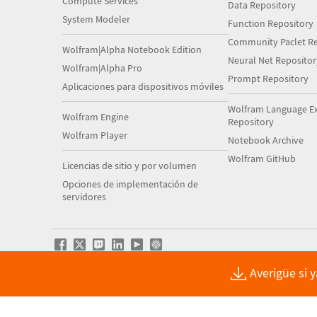
Compute Services
Data Repository
System Modeler
Function Repository
Community Paclet Re
Wolfram|Alpha Notebook Edition
Neural Net Repositor
Wolfram|Alpha Pro
Prompt Repository
Aplicaciones para dispositivos móviles
Wolfram Language E
Wolfram Engine
Repository
Wolfram Player
Notebook Archive
Wolfram GitHub
Licencias de sitio y por volumen
Opciones de implementación de
servidores
Averigüe si 