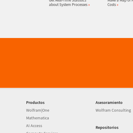
Get Real-Time Statistics
Make a Map of F
about System Processes
»
Costs
»
Productos
Asesoramiento
Wolfram|One
Wolfram Consulting
Mathematica
AI Access
Repositorios