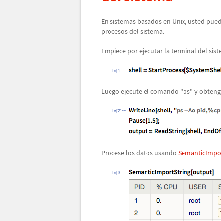
En sistemas basados en Unix, usted pue
procesos del sistema.
Empiece por ejecutar la terminal del sist
In[1]:=
Luego ejecute el comando "ps" y obteng
In[2]:=
Procese los datos usando
SemanticImpor
In[3]:=