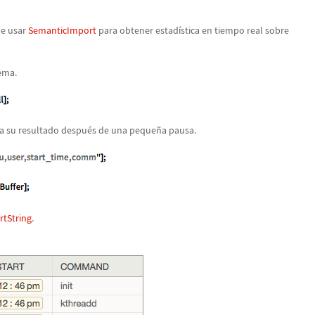
de usar
SemanticImport
para obtener estad
í
stica en tiempo real sobre
ema.
a su resultado despu
é
s de una peque
ñ
a pausa.
tString
.