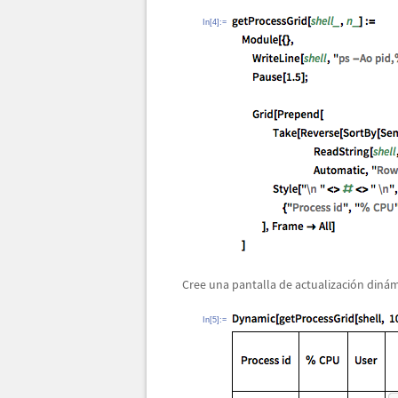
In[4]:=
Cree una pantalla de actualizaci
ó
n din
á
m
In[5]:=