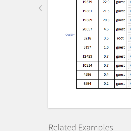
‹
Out[5]=
Related Examples