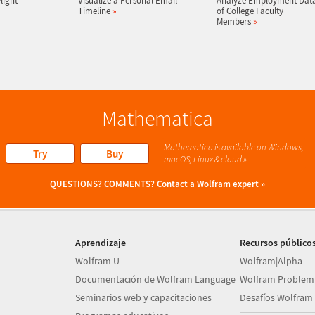
light
Visualize a Personal Email
Analyze Employment Dat
Timeline
»
of College Faculty
Members
»
Mathematica
Mathematica is available on Windows,
Try
Buy
macOS, Linux & cloud »
QUESTIONS? COMMENTS?
Contact a Wolfram expert »
Aprendizaje
Recursos público
Wolfram U
Wolfram|Alpha
Documentación de Wolfram Language
Wolfram Problem
Seminarios web y capacitaciones
Desafíos Wolfram