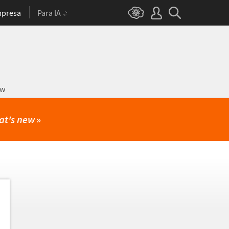
presa
Para IA
ow
at's new
»