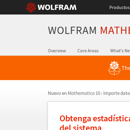
Productos
WOLFRAM
MATH
Overview
Core Areas
What's N
The
Nuevo en
Mathematica
10
›
Importe dato
Obtenga estad
í
stic
del sistema