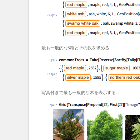
Out[2]=
最も一般的な5種とその数を求める．
In[3]:=
Out[3]=
写真付きで最も一般的な木を表示する．
In[4]:=