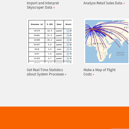
Import and Interpret
Analyze Retail Sales Data
»
Skyscraper Data
»
Get Real-Time Statistics
Make a Map of Flight
about System Processes
»
Costs
»