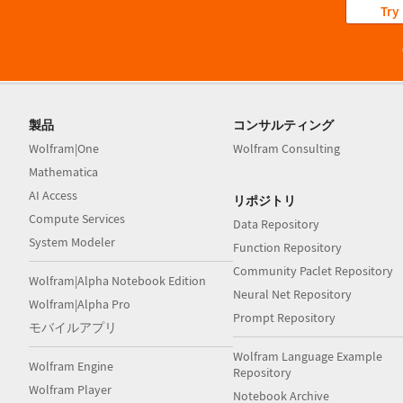
Try
製品
コンサルティング
Wolfram|One
Wolfram Consulting
Mathematica
AI Access
リポジトリ
Compute Services
Data Repository
System Modeler
Function Repository
Community Paclet Repository
Wolfram|Alpha Notebook Edition
Neural Net Repository
Wolfram|Alpha Pro
Prompt Repository
モバイルアプリ
Wolfram Language Example
Wolfram Engine
Repository
Wolfram Player
Notebook Archive