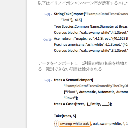
以下はイリノイ州シャンぺーン市が所有する木に
In[1]:=
Out[1]=
データをインポートし，1列目の種の名前を植物
る．識別できない項目は除外される．
In[2]:=