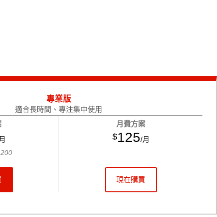
專業版
適合長時間、專注集中使用
案
月費方案
125
$
/月
/月
,200
買
現在購買