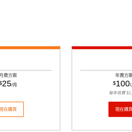
月費方案
年費方
25
100
$
$
/月
每年
收費
$
1
現在購買
現在購