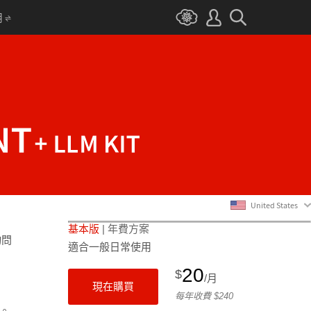
用
United States
基本版
| 年費方案
詢問
適合一般日常使用
20
$
/月
現在購買
每年
收費
$
240
用。