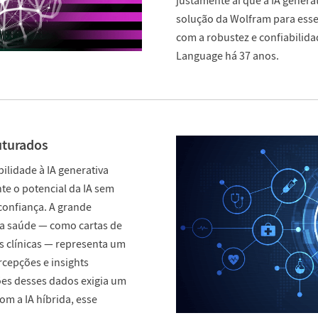
justamente aí que a IA genera
solução da Wolfram para esse
com a robustez e confiabili
Language há 37 anos.
uturados
lidade à IA generativa
te o potencial da IA sem
confiança. A grande
da saúde — como cartas de
 clínicas — representa um
rcepções e insights
ões desses dados exigia um
om a IA híbrida, esse