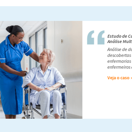
Nós usamos o Mathem
extrair inteligência
Nacional de Saúde (R
outras organizações 
baseadas em dados 
equipe e a segurança
- Professor 
Modelagem de Saú