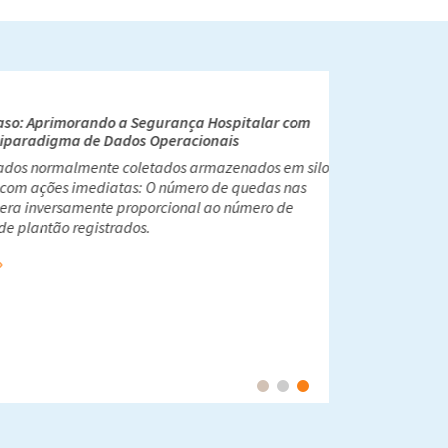
atica por muitos anos para nos ajudar a
 de dados normalmente coletados pelo Sistema
eino Unido). Isso tem auxiliado o Sistema e
de saúde a tomar decisões impactantes
sobre questões como o dimensionamento de
 do paciente.
Alison Leary, MBE PhD RN FRCN, Presidente de
de e Força de Trabalho, London South Bank
University