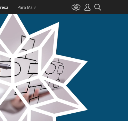
resa
Para IAs