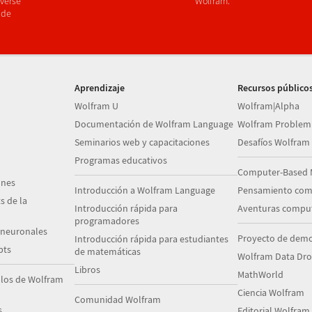
verse
Wolfram.
 de
Aprendizaje
Recursos público
Wolfram U
Wolfram|Alpha
Documentación de Wolfram Language
Wolfram Problem
Seminarios web y capacitaciones
Desafíos Wolfram
Programas educativos
Computer-Based 
ones
Introducción a Wolfram Language
Pensamiento com
s de la
Introducción rápida para
Aventuras comput
programadores
 neuronales
Proyecto de demo
Introducción rápida para estudiantes
pts
de matemáticas
Wolfram Data Dr
Libros
MathWorld
plos de Wolfram
Ciencia Wolfram
Comunidad Wolfram
s
Editorial Wolfram