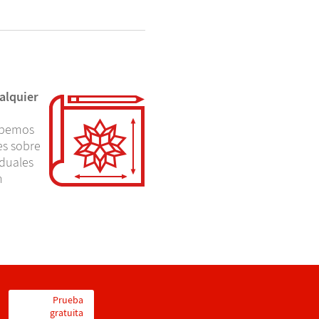
alquier
sabemos
es sobre
iduales
n
Prueba
gratuita