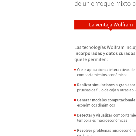
de un enfoque mixto p
La ventaja Wolfram
Las tecnologías Wolfram inclu
incorporadas
y
datos curados
que le permiten:
Crear
aplicaciones interactivas
de 
comportamientos económicos
Realizar simulaciones a gran escal
pruebas de flujo de caja y otras apl
Generar modelos computacionale
económicos dinámicos
Detectar y visualizar
comportamient
temporales macroeconómicas
Resolver
problemas microeconómico
dinámica