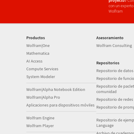
proyecto?
Con
con un experto
Wolfram
Productos
Asesoramiento
Wolfram|One
Wolfram Consulting
Mathematica
AI Access
Repositorios
Compute Services
Repositorio de datos
System Modeler
Repositorio de funci
Repositorio de paclet
Wolfram|Alpha Notebook Edition
comunidad
Wolfram|Alpha Pro
Repositorio de redes
Aplicaciones para dispositivos móviles
Repositorio de prom
Wolfram Engine
Repositorio de ejem
Language
Wolfram Player
Archivo de cuaderno