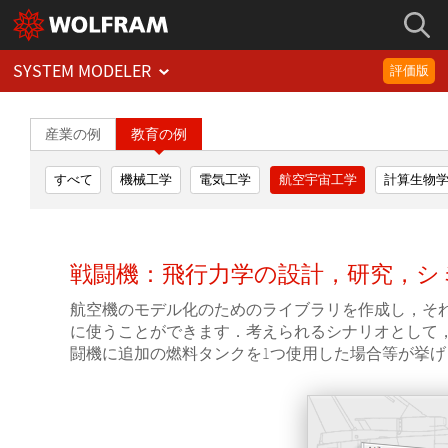
SYSTEM MODELER
評価版
産業の例
教育の例
すべて
機械工学
電気工学
航空宇宙工学
計算生物
戦闘機：飛行力学の設計，研究，シ
航空機のモデル化のためのライブラリを作成し，そ
に使うことができます．考えられるシナリオとして
闘機に追加の燃料タンクを1つ使用した場合等が挙げ