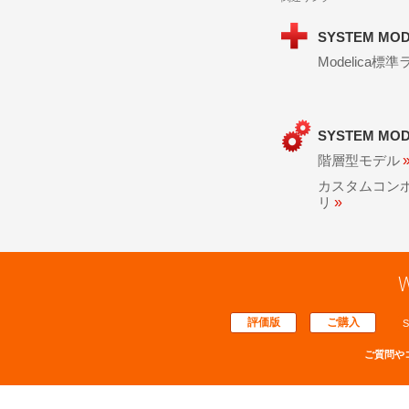
SYSTEM M
Modelica標
SYSTEM MO
階層型モデル
カスタムコン
リ
»
W
評価版
ご購入
S
ご質問や