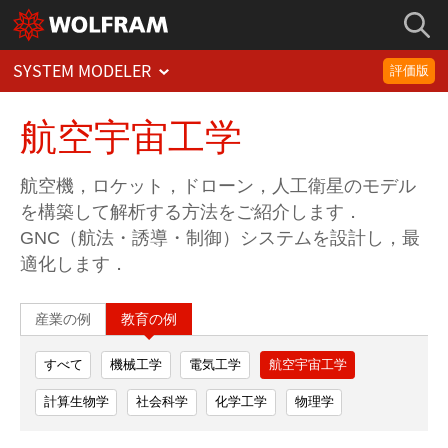
SYSTEM MODELER
評価版
航空宇宙工学
航空機，ロケット，ドローン，人工衛星のモデル
を構築して解析する方法をご紹介します．
GNC（航法・誘導・制御）システムを設計し，最
適化します．
産業の例
教育の例
すべて
機械工学
電気工学
航空宇宙工学
計算生物学
社会科学
化学工学
物理学