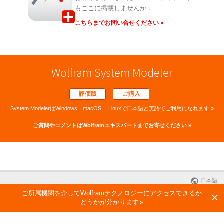
もここに掲載しませんか．
こちらまでお問い合せください »
Wolfram System Modeler
評価版
ご購入
System ModelerはWindows，macOS，
Linuxで
日本語と英語でご利用になれます »
ご質問やコメントは
Wolframエキスパートまでお寄せください »
日本語
ご所属機関を介してWolframテクノロジーにアクセスできるか
×
どうかが分かります