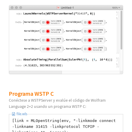
Programa WSTP C
Conéctese a WSTPServer y evalúe el código de Wolfram
Language 2+2 usando un programa WSTP C:
file.wls
[link = MLOpenString(env, "-linkmode connect
-linkname 31415 -linkprotocol TCPIP -