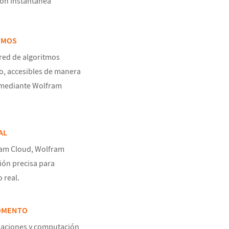
ión instantánea
TMOS
red de algoritmos
, accesibles de manera
 mediante Wolfram
AL
ram Cloud, Wolfram
ón precisa para
 real.
MOMENTO
aciones y computación