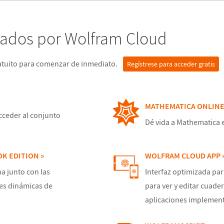
iados por Wolfram Cloud
atuito para comenzar de inmediato.
Regístrese para acceder gratis
MATHEMATICA ONLINE
cceder al conjunto
Dé vida a Mathematica 
K EDITION »
WOLFRAM CLOUD APP 
a junto con las
Interfaz optimizada par
es dinámicas de
para ver y editar cuade
aplicaciones implement