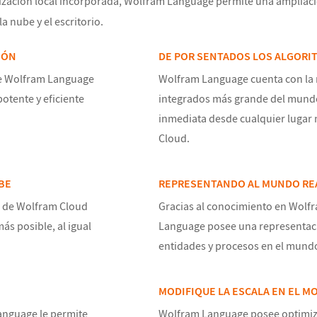
elización local incorporada, Wolfram Language permite una ampliac
la nube y el escritorio.
IÓN
DE POR SENTADOS LOS ALGORI
de Wolfram Language
Wolfram Language cuenta con la 
otente y eficiente
integrados más grande del mundo
inmediata desde cualquier lugar
Cloud.
BE
REPRESENTANDO AL MUNDO RE
s de Wolfram Cloud
Gracias al conocimiento en Wolf
ás posible, al igual
Language posee una representaci
entidades y procesos en el mundo
MODIFIQUE LA ESCALA EN EL 
anguage le permite
Wolfram Language posee optimiz