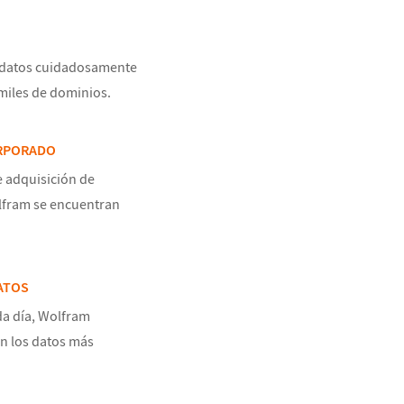
 datos cuidadosamente
miles de dominios.
RPORADO
e adquisición de
fram se encuentran
ATOS
a día, Wolfram
n los datos más