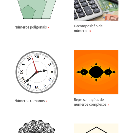
Decomposi
ç
ã
o de
N
ú
meros poligonais
n
ú
meros
Representa
ç
õ
es de
N
ú
meros romanos
n
ú
meros complexos