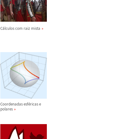
C
á
lculos com raiz mista
Coordenadas esf
é
ricas e
polares