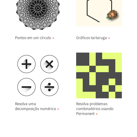
Pontos em um c
í
rculo
Gr
á
ficos tartaruga
Resolva uma
Resolva problemas
decomposi
ç
ã
o num
é
rica
combinat
ó
rios usando
Permanent