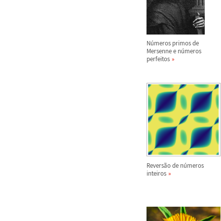
N
ú
meros primos de
Mersenne e n
ú
meros
perfeitos
Revers
ã
o de n
ú
meros
inteiros