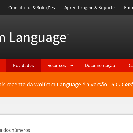
Consultoria & Soluções
Aprendizagem & Suporte
Emp
m Language
™
Novidades
Recursos
Documentação
C
is recente da Wolfram Language é a Versão 15.0.
Conf
ia dos n
ú
meros