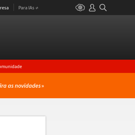
resa
Para IAs
omunidade
ira as novidades
»