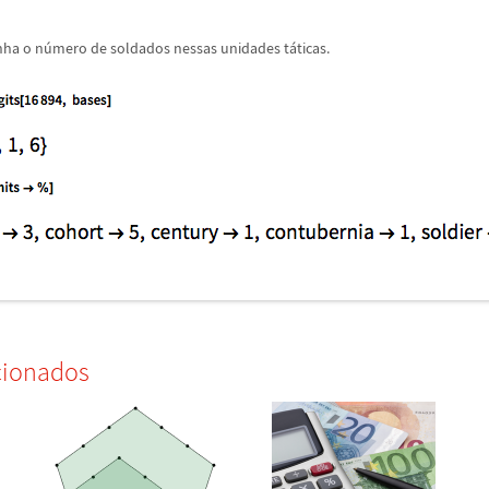
nha o n
ú
mero de soldados nessas unidades t
á
ticas.
cionados