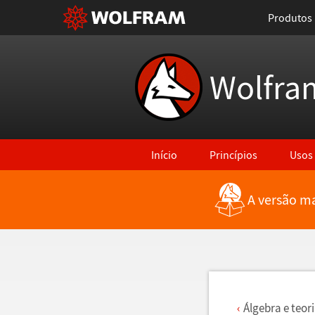
Produtos
Wolfra
Início
Princípios
Usos
A versão ma
Voltar para Últimas Novidades
Á
lgebra e teor