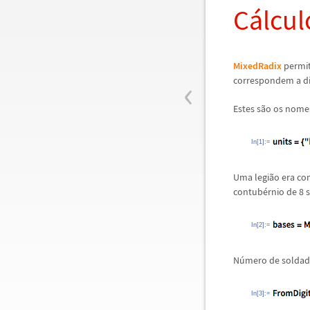
C
á
lcul
MixedRadix
permit
‹
correspondem a di
Estes s
ã
o os nome
In[1]:=
Uma legi
ã
o era co
contub
é
rnio de 8 
In[2]:=
N
ú
mero de solda
In[3]:=