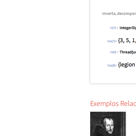
Inverta, decompo
In[7]:=
Out[7]=
In[8]:=
Out[8]=
Exemplos Rela