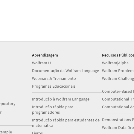
Aprendizagem
Recursos Público
Wolfram U
Wolfram|Alpha
Documentação da Wolfram Language
Wolfram Problem
Webinars & Treinamento
Wolfram Challeng
Programas Educacionais
Computer-Based 
Introdução à Wolfram Language
Computational Th
pository
Introdução rápida para
Computational A
y
programadores
Demonstrations P
Introdução rápida para estudantes de
matemática
Wolfram Data Dr
xample
Livros