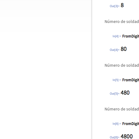
Out[3]=
N
ú
mero de solda
In[4]:=
Out[4]=
N
ú
mero de soldad
In[5]:=
Out[5]=
N
ú
mero de soldad
In[6]:=
Out[6]=