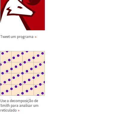
Tweet um programa
Use a decomposi
ç
ã
o de
Smith para analisar um
reticulado