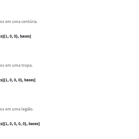
dos em uma cent
ú
ria.
os em uma tropa.
os em uma legi
ã
o.