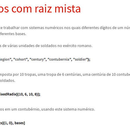
os com raiz mista
e trabalhar com sistemas num
é
ricos nos quais diferentes d
í
gitos de um n
ú
ferentes bases.
s de v
á
rias unidades de soldados no ex
é
rcito romano.
mposta por 10 tropas, uma tropa de 6 cent
ú
rias, uma cent
ú
ria de 10 contub
soldados.
dos em um contub
é
rnio, usando este sistema num
é
rico.