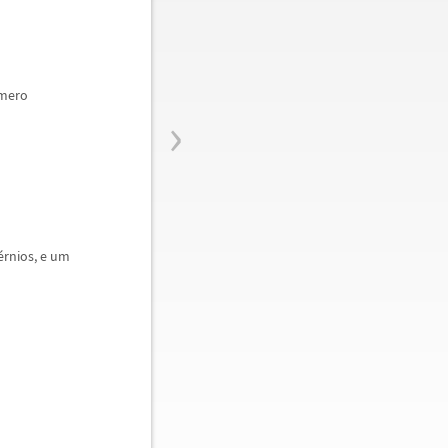
mero
›
é
rnios, e um