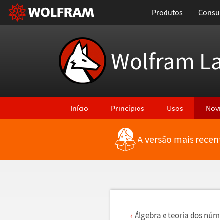
Produtos
Consul
Wolfram L
Início
Princípios
Usos
Nov
A versão mais recen
Voltar para Últimas Novidades
Á
lgebra e teoria dos n
ú
m