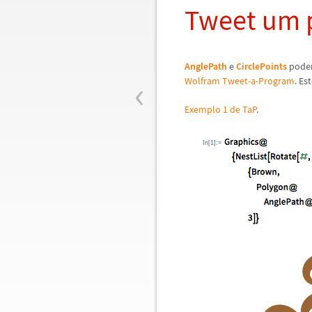
Tweet um 
AnglePath
e
CirclePoints
podem
‹
Wolfram Tweet-a-Program
. Es
Exemplo 1 de TaP
.
In[1]:=