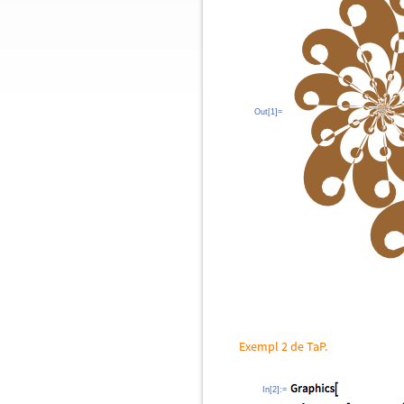
Out[1]=
Exempl 2 de TaP.
In[2]:=