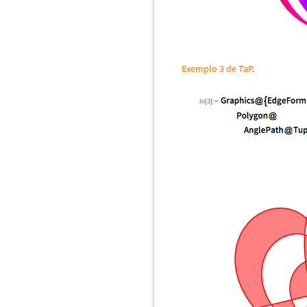
Exemplo 3 de TaP
.
In[3]:=