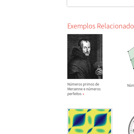
Exemplos Relacionado
N
ú
meros primos de
N
ú
m
Mersenne e n
ú
meros
perfeitos