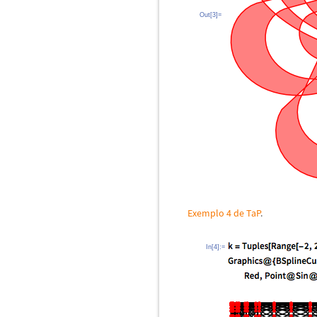
Out[3]=
Exemplo 4 de TaP
.
In[4]:=