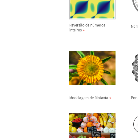
Revers
ã
o de n
ú
meros
N
ú
m
inteiros
Modelagem de filotaxia
Pon