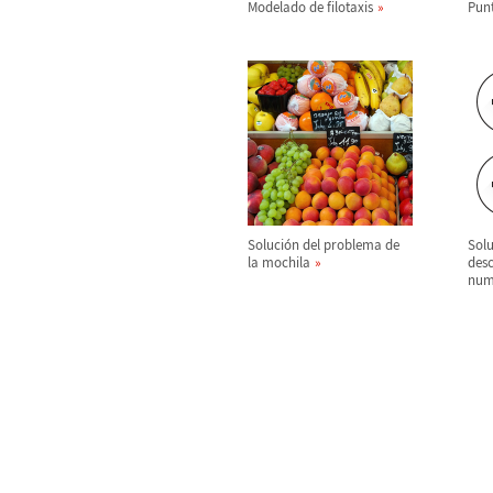
Modelado de filotaxis
Punt
Soluci
ó
n del problema de
Solu
la mochila
des
nu