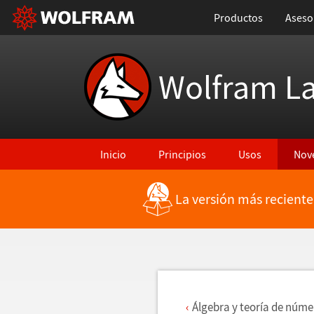
Productos
Aseso
Wolfram L
Inicio
Principios
Usos
Nov
La versión más reciente
Regresar a Características más recientes
Á
lgebra y teor
í
a de n
ú
me