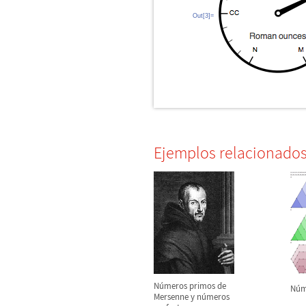
Out[3]=
Ejemplos relacionado
N
ú
meros primos de
N
ú
m
Mersenne y n
ú
meros