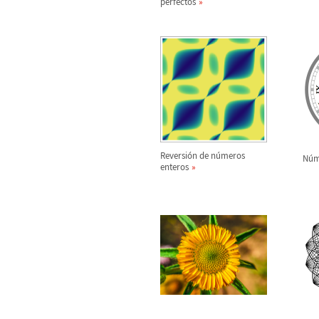
perfectos
Reversi
ó
n de n
ú
meros
N
ú
m
enteros