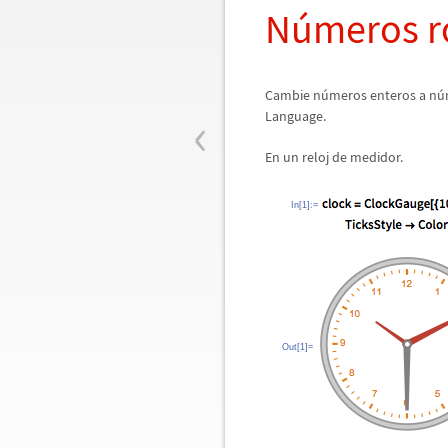
N
ú
meros 
Cambie n
ú
meros enteros a n
ú
‹
Language.
En un reloj de medidor.
In[1]:=
Out[1]=