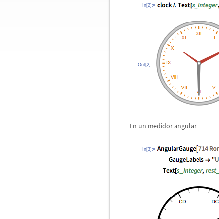
In[2]:=
Out[2]=
En un medidor angular.
In[3]:=