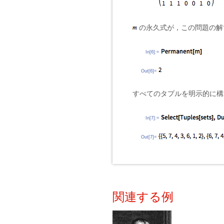
の永久式が，この問題の解
In[6]:=
Out[6]=
すべてのタプルを明示的に構
In[7]:=
Out[7]=
関連する例