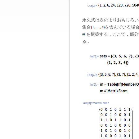
Out[3]=
永久式は次のよりおもしろい
集合
を含んでいる場
を構築する．ここで，部
る．
In[4]:=
Out[4]=
In[5]:=
Out[5]//MatrixForm=