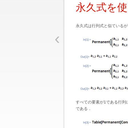
永久式を使
永久式は行列式と似ているが
‹
In[1]:=
Out[1]=
In[2]:=
Out[2]=
すべての要素が1である行列
である．
In[3]:=