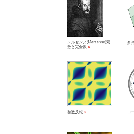
メルセンヌ(Mersenne)素
多
数と完全数
整数反転
ロ