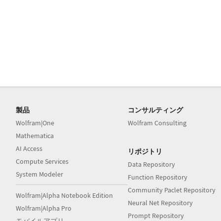
製品
コンサルティング
Wolfram|One
Wolfram Consulting
Mathematica
AI Access
リポジトリ
Compute Services
Data Repository
System Modeler
Function Repository
Community Paclet Repository
Wolfram|Alpha Notebook Edition
Neural Net Repository
Wolfram|Alpha Pro
Prompt Repository